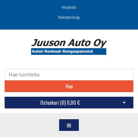
Kirjaudu
Rekisteröidy
Hae
Ostoskori (
0
)
0,00 €
Avaa os