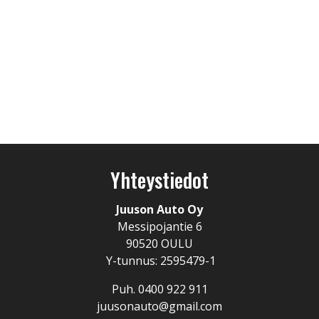
Yhteystiedot
Juuson Auto Oy
Messipojantie 6
90520 OULU
Y-tunnus: 2595479-1
Puh. 0400 922 911
juusonauto@gmail.com