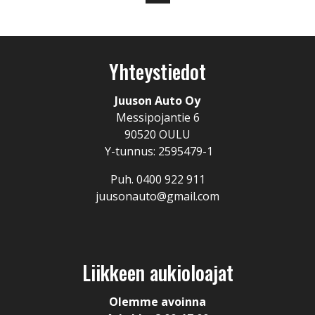
Yhteystiedot
Juuson Auto Oy
Messipojantie 6
90520 OULU
Y-tunnus: 2595479-1
Puh. 0400 922 911
juusonauto@gmail.com
Liikkeen aukioloajat
Olemme avoinna