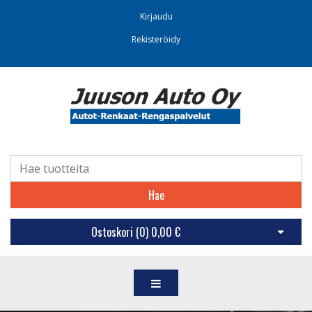
Kirjaudu
Rekisteröidy
Hae
Ostoskori (
0
)
0,00 €
Avaa os