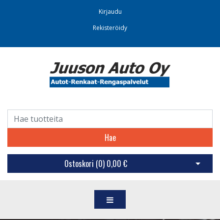
Kirjaudu
Rekisteröidy
Hae
Ostoskori (
0
)
0,00 €
Avaa os