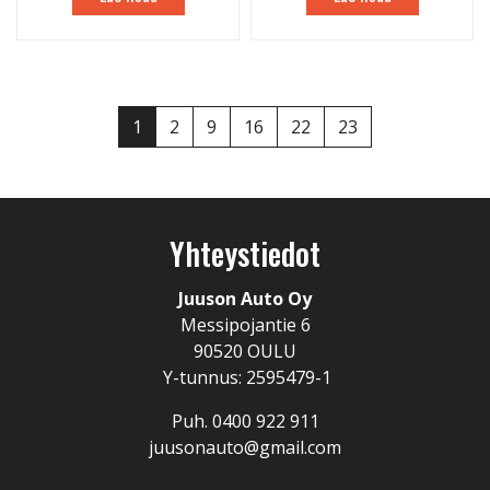
1
2
9
16
22
23
Yhteystiedot
Juuson Auto Oy
Messipojantie 6
90520 OULU
Y-tunnus: 2595479-1
Puh. 0400 922 911
juusonauto@gmail.com