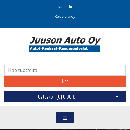
Kirjaudu
Rekisteröidy
Hae
Ostoskori (
0
)
0,00 €
Avaa os