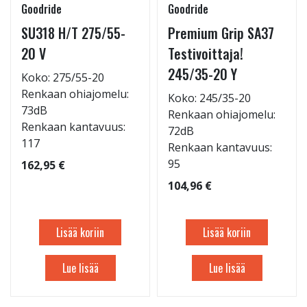
Goodride
Goodride
SU318 H/T 275/55-
Premium Grip SA37
20 V
Testivoittaja!
245/35-20 Y
Koko: 275/55-20
Renkaan ohiajomelu:
Koko: 245/35-20
73dB
Renkaan ohiajomelu:
Renkaan kantavuus:
72dB
117
Renkaan kantavuus:
95
162,95 €
104,96 €
Lisää koriin
Lisää koriin
Lue lisää
Lue lisää