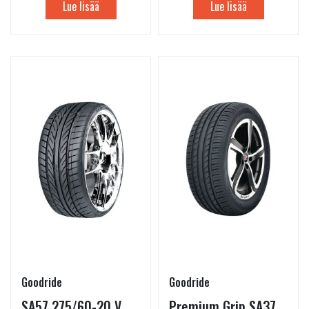
Lue lisää
Lue lisää
Goodride
Goodride
SA57 275/60-20 V
Premium Grip SA37