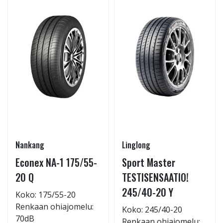
Nankang
Linglong
Econex NA-1 175/55-
Sport Master
20 Q
TESTISENSAATIO!
245/40-20 Y
Koko: 175/55-20
Renkaan ohiajomelu:
Koko: 245/40-20
70dB
Renkaan ohiajomelu: