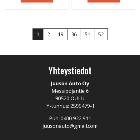
1
2
19
36
51
52
Yhteystiedot
Juuson Auto Oy
Messipojantie 6
90520 OULU
Y-tunnus: 2595479-1
Puh. 0400 922 911
juusonauto@gmail.com