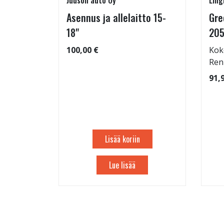
Juuson auto Oy
Ling
Asennus ja allelaitto 15-
Gre
05/55-16
18"
205
100,00 €
Kok
Ren
: 68dB
91,
 91
Lisää koriin
Lue lisää