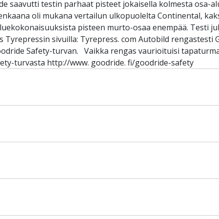
 saavutti testin parhaat pisteet jokaisella kolmesta osa-al
irenkaana oli mukana vertailun ulkopuolelta Continental, kak
-aluekokonaisuuksista pisteen murto-osaa enempää. Testi ju
 Tyrepressin sivuilla: Tyrepress. com Autobild rengastesti 
oodride Safety-turvan. Vaikka rengas vaurioituisi tapaturm
ety-turvasta http://www. goodride. fi/goodride-safety