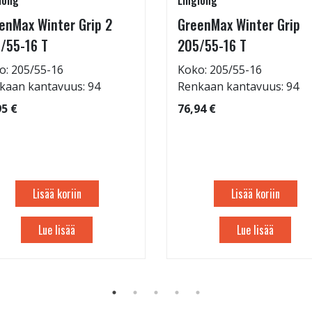
long
Linglong
enMax Winter Grip 2
GreenMax Winter Grip
/55-16 T
205/55-16 T
o: 205/55-16
Koko: 205/55-16
kaan kantavuus: 94
Renkaan kantavuus: 94
95 €
76,94 €
Lisää koriin
Lisää koriin
Lue lisää
Lue lisää