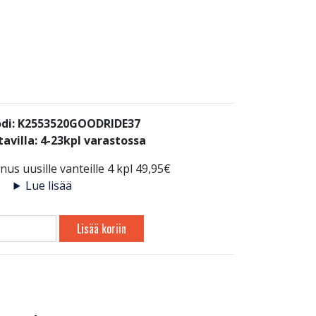
di: K2553520GOODRIDE37
avilla:
4-23kpl varastossa
us uusille vanteille 4 kpl 49,95€
Lue lisää
Lisää koriin