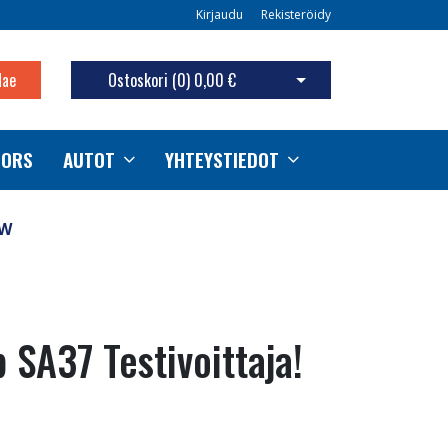
Kirjaudu
Rekisteröidy
Hae
Ostoskori (
0
)
0,00 €
Avaa ostoskori
TORS
AUTOT
YHTEYSTIEDOT
 W
SA37 Testivoittaja!