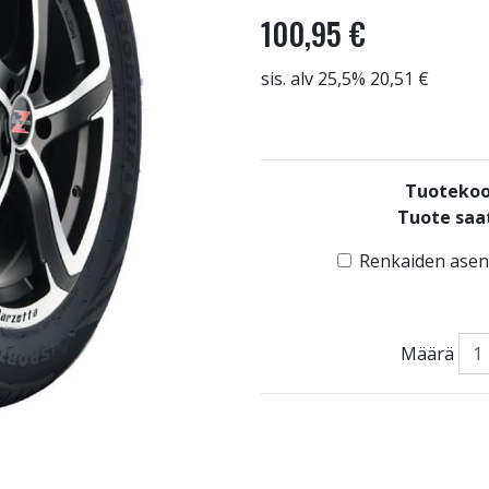
100,95 €
sis. alv 25,5% 20,51 €
Tuotekoo
Tuote saat
Renkaiden asenn
Määrä