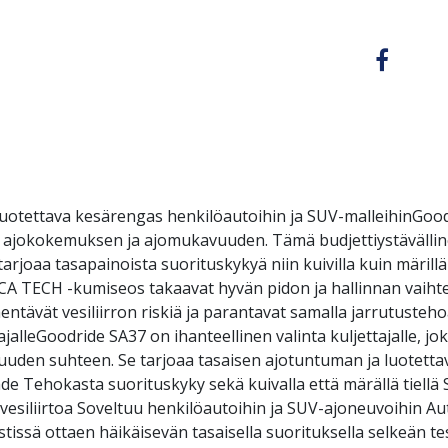
luotettava kesärengas henkilöautoihin ja SUV-malleihinGoo
n ajokokemuksen ja ajomukavuuden. Tämä budjettiystävälline
arjoaa tasapainoista suorituskykyä niin kuivilla kuin märilläk
ICA TECH -kumiseos takaavat hyvän pidon ja hallinnan vaiht
ntävät vesiliirron riskiä ja parantavat samalla jarrutustehoa
ajalleGoodride SA37 on ihanteellinen valinta kuljettajalle, jo
uuden suhteen. Se tarjoaa tasaisen ajotuntuman ja luotett
de Tehokasta suorituskyky sekä kuivalla että märällä tiellä
vesiliirtoa Soveltuu henkilöautoihin ja SUV-ajoneuvoihin Au
issä ottaen häikäisevän tasaisella suorituksella selkeän te