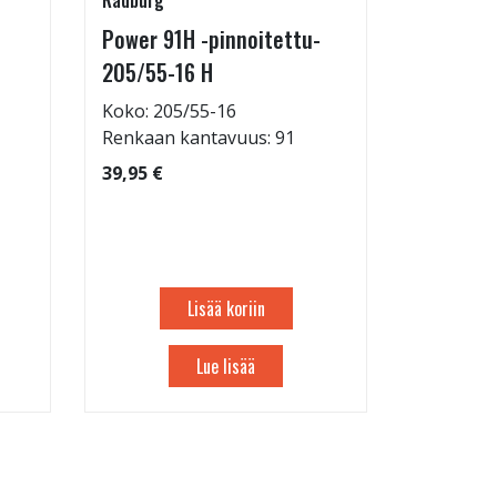
Radburg
Juuson aut
Power 91H -pinnoitettu-
Rengasho
205/55-16 H
allelaitt
Koko: 205/55-16
80,00 €
Renkaan kantavuus: 91
39,95 €
Lisää koriin
Lue lisää