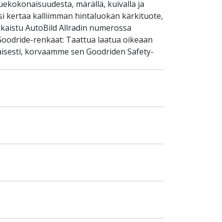
uekokonaisuudesta, märällä, kuivalla ja
si kertaa kalliimman hintaluokan kärkituote,
lkaistu AutoBild Allradin numerossa
Goodride-renkaat: Taattua laatua oikeaan
aisesti, korvaamme sen Goodriden Safety-