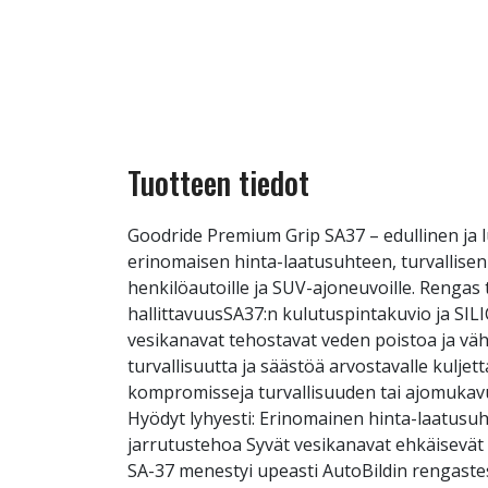
Tuotteen tiedot
Goodride Premium Grip SA37 – edullinen ja 
erinomaisen hinta-laatusuhteen, turvallise
henkilöautoille ja SUV-ajoneuvoille. Rengas t
hallittavuusSA37:n kulutuspintakuvio ja SIL
vesikanavat tehostavat veden poistoa ja vähe
turvallisuutta ja säästöä arvostavalle kuljett
kompromisseja turvallisuuden tai ajomukav
Hyödyt lyhyesti: Erinomainen hinta-laatusuh
jarrutustehoa Syvät vesikanavat ehkäisevät 
SA-37 menestyi upeasti AutoBildin rengastest