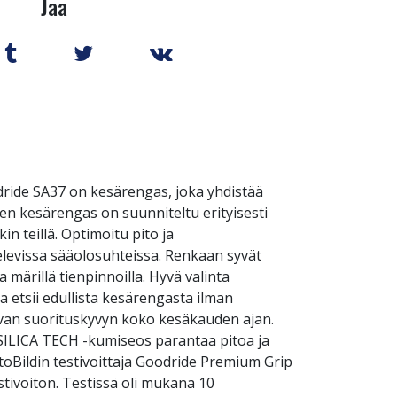
Jaa
dride SA37 on kesärengas, joka yhdistää
n kesärengas on suunniteltu erityisesti
in teillä. Optimoitu pito ja
elevissa sääolosuhteissa. Renkaan syvät
 märillä tienpinnoilla. Hyvä valinta
ka etsii edullista kesärengasta ilman
avan suorituskyvyn koko kesäkauden ajan.
 SILICA TECH -kumiseos parantaa pitoa ja
toBildin testivoittaja Goodride Premium Grip
stivoiton. Testissä oli mukana 10