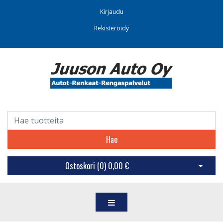
Kirjaudu
Rekisteröidy
Hae
Ostoskori (
0
)
0,00 €
Avaa os