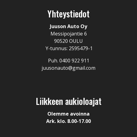
Yhteystiedot
Juuson Auto Oy
Messipojantie 6
90520 OULU
Y-tunnus: 2595479-1
Puh. 0400 922 911
juusonauto@gmail.com
Liikkeen aukioloajat
Olemme avoinna
Ark. klo. 8.00-17.00