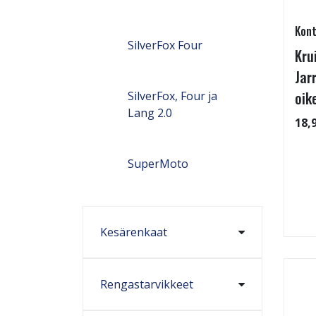
Kont
SilverFox Four
Kru
Jar
oik
SilverFox, Four ja
Lang 2.0
18,
SuperMoto
Kesärenkaat
Rengastarvikkeet