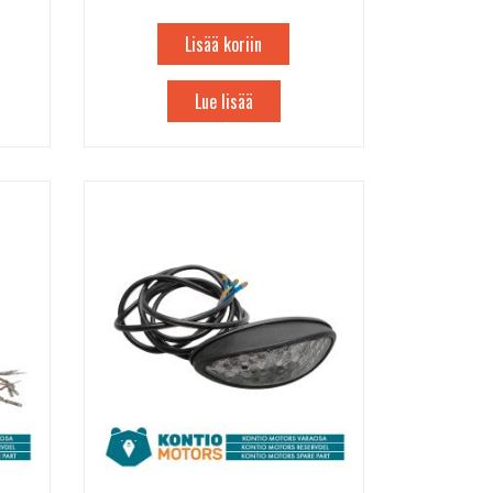
Lisää koriin
Lue lisää