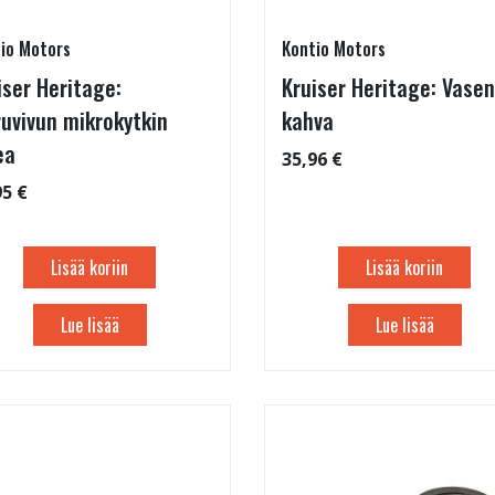
io Motors
Kontio Motors
iser Heritage:
Kruiser Heritage: Vasen
ruvivun mikrokytkin
kahva
ea
35,96 €
95 €
Lisää koriin
Lisää koriin
Lue lisää
Lue lisää