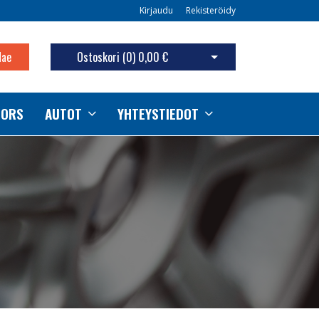
Kirjaudu
Rekisteröidy
Hae
Ostoskori (
0
)
0,00 €
Avaa ostoskori
TORS
AUTOT
YHTEYSTIEDOT