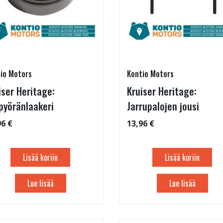
io Motors
Kontio Motors
iser Heritage:
Kruiser Heritage:
pyöränlaakeri
Jarrupalojen jousi
96 €
13,96 €
Lisää koriin
Lisää koriin
Lue lisää
Lue lisää