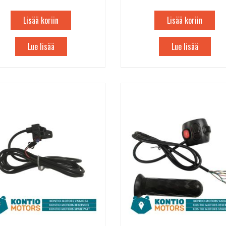
Lisää koriin
Lisää koriin
Lue lisää
Lue lisää