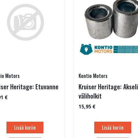
io Motors
Kontio Motors
iser Heritage: Etuvanne
Kruiser Heritage: Aksel
väliholkit
91 €
15,95 €
Lisää koriin
Lisää koriin