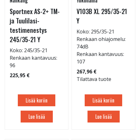
Nankang
Yokohama
Sportnex AS-2+ TM-
V103B XL 295/35-21
ja Tuulilasi-
Y
testimenestys
Koko: 295/35-21
245/35-21 Y
Renkaan ohiajomelu:
74dB
Koko: 245/35-21
Renkaan kantavuus:
Renkaan kantavuus:
107
96
267,96 €
225,95 €
Tilattava tuote
Lisää koriin
Lisää koriin
Lue lisää
Lue lisää