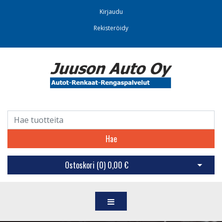
Kirjaudu
Rekisteröidy
Hae
Ostoskori (
0
)
0,00 €
Avaa os