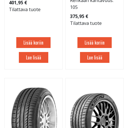
Renkaan kantavuus:
401,95 €
105
Tilattava tuote
375,95 €
Tilattava tuote
Lisää koriin
Lisää koriin
Lue lisää
Lue lisää