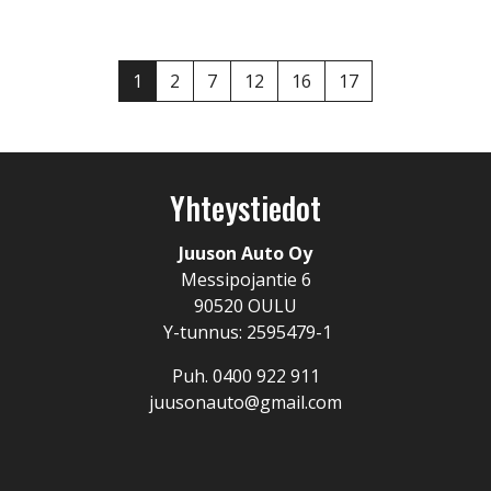
1
2
7
12
16
17
Yhteystiedot
Juuson Auto Oy
Messipojantie 6
90520 OULU
Y-tunnus: 2595479-1
Puh. 0400 922 911
juusonauto@gmail.com