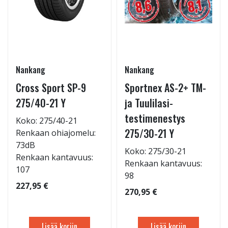
Nankang
Nankang
Cross Sport SP-9
Sportnex AS-2+ TM-
275/40-21 Y
ja Tuulilasi-
testimenestys
Koko: 275/40-21
275/30-21 Y
Renkaan ohiajomelu:
73dB
Koko: 275/30-21
Renkaan kantavuus:
Renkaan kantavuus:
107
98
227,95 €
270,95 €
Lisää koriin
Lisää koriin