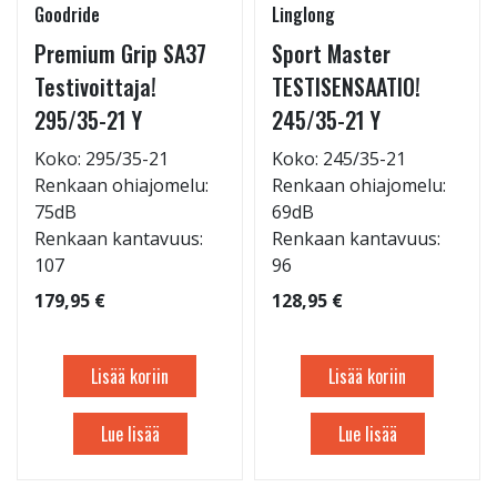
Goodride
Linglong
Premium Grip SA37
Sport Master
Testivoittaja!
TESTISENSAATIO!
295/35-21 Y
245/35-21 Y
Koko: 295/35-21
Koko: 245/35-21
Renkaan ohiajomelu:
Renkaan ohiajomelu:
75dB
69dB
Renkaan kantavuus:
Renkaan kantavuus:
107
96
179,95 €
128,95 €
Lisää koriin
Lisää koriin
Lue lisää
Lue lisää