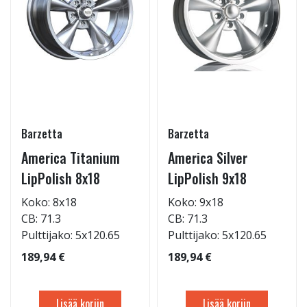
Barzetta
Barzetta
America Titanium
America Silver
LipPolish 8x18
LipPolish 9x18
Koko: 8x18
Koko: 9x18
CB: 71.3
CB: 71.3
Pulttijako: 5x120.65
Pulttijako: 5x120.65
189,94 €
189,94 €
Lisää koriin
Lisää koriin