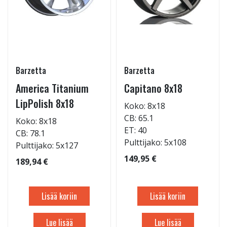
Barzetta
Barzetta
America Titanium
Capitano 8x18
LipPolish 8x18
Koko: 8x18
CB: 65.1
Koko: 8x18
ET: 40
CB: 78.1
Pulttijako: 5x108
Pulttijako: 5x127
149,95 €
189,94 €
Lisää koriin
Lisää koriin
Lue lisää
Lue lisää