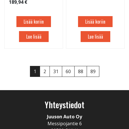
189,94 €
Lisää koriin
Lisää koriin
Lue lisää
Lue lisää
1
2
31
60
88
89
Yhteystiedot
Juuson Auto Oy
Messipojantie 6