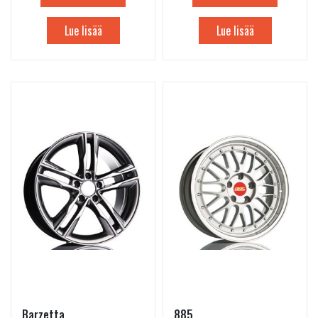
Lue lisää
Lue lisää
Barzetta
885