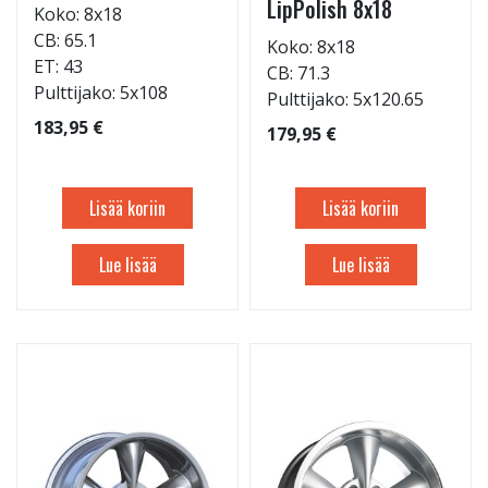
LipPolish 8x18
Koko: 8x18
CB: 65.1
Koko: 8x18
ET: 43
CB: 71.3
Pulttijako: 5x108
Pulttijako: 5x120.65
183,95 €
179,95 €
Lisää koriin
Lisää koriin
Lue lisää
Lue lisää