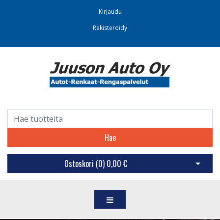
Kirjaudu
Rekisteröidy
Hae
Ostoskori (
0
)
0,00 €
Avaa os