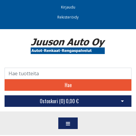
Kirjaudu
Rekisteröidy
Hae
Ostoskori (
0
)
0,00 €
Avaa os