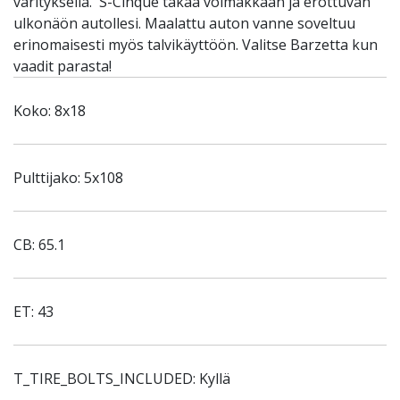
värityksellä. S-Cinque takaa voimakkaan ja erottuvan
ulkonäön autollesi. Maalattu auton vanne soveltuu
erinomaisesti myös talvikäyttöön. Valitse Barzetta kun
vaadit parasta!
Koko: 8x18
Pulttijako: 5x108
CB: 65.1
ET: 43
T_TIRE_BOLTS_INCLUDED: Kyllä