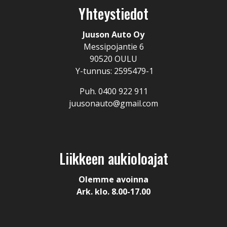
Yhteystiedot
Juuson Auto Oy
Messipojantie 6
90520 OULU
Y-tunnus: 2595479-1
Puh. 0400 922 911
juusonauto@gmail.com
Liikkeen aukioloajat
Olemme avoinna
Ark. klo. 8.00-17.00