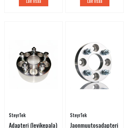
Lue lisää
Lue lisää
SteyrTek
SteyrTek
Adapteri (levikepala)
Jaonmuutosadapteri