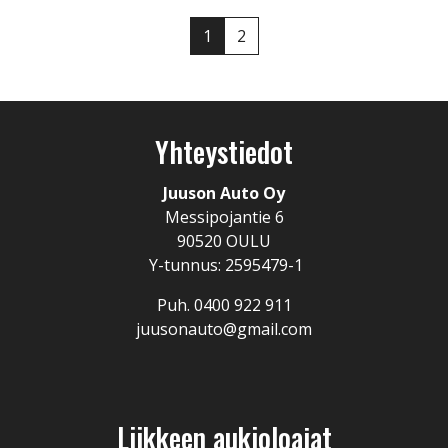
1
2
Yhteystiedot
Juuson Auto Oy
Messipojantie 6
90520 OULU
Y-tunnus: 2595479-1
Puh. 0400 922 911
juusonauto@gmail.com
Liikkeen aukioloajat