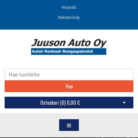
Kirjaudu
Rekisteröidy
Hae
Ostoskori (
0
)
0,00 €
Avaa os