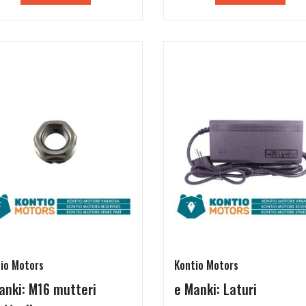
io Motors
Kontio Motors
anki: M16 mutteri
e Manki: Laturi