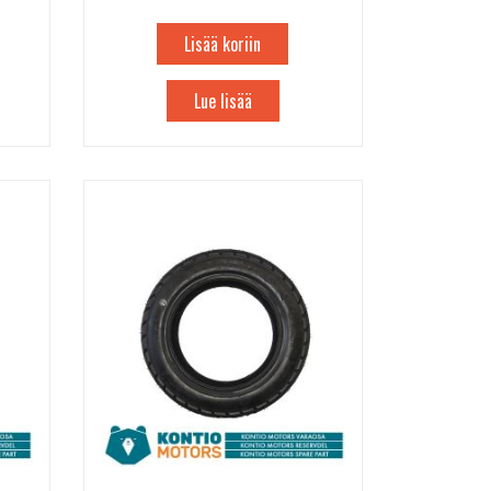
Lisää koriin
Lue lisää