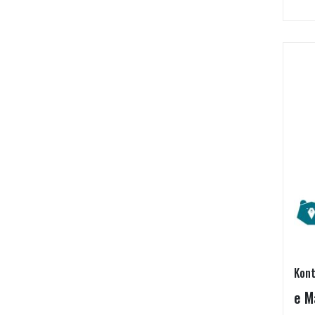
Kont
e M