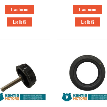
Lisää koriin
Lisää koriin
Lue lisää
Lue lisää