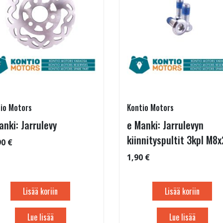
io Motors
Kontio Motors
anki: Jarrulevy
e Manki: Jarrulevyn
kiinnityspultit 3kpl M8
90 €
1,90 €
Lisää koriin
Lisää koriin
Lue lisää
Lue lisää