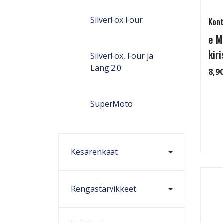
SilverFox Four
Kont
e M
kiri
SilverFox, Four ja
Lang 2.0
8,9
SuperMoto
Kesärenkaat
Rengastarvikkeet