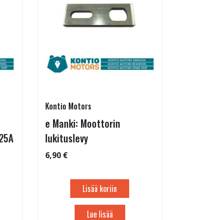
Kontio Motors
e Manki: Moottorin
x25A
lukituslevy
6,90 €
Lisää koriin
Lue lisää