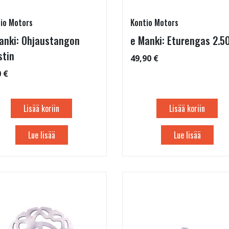
io Motors
Kontio Motors
anki: Ohjaustangon
e Manki: Eturengas 2.5
stin
49,90 €
0 €
Lisää koriin
Lisää koriin
Lue lisää
Lue lisää