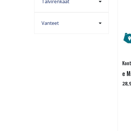
Talvirenkaat
Vanteet
Kont
e M
28,