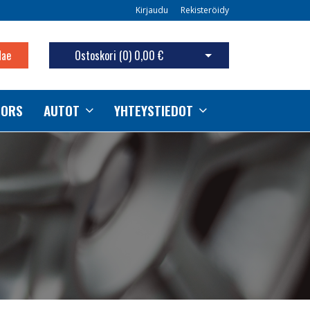
Kirjaudu
Rekisteröidy
Hae
Ostoskori (
0
)
0,00 €
Avaa ostoskori
TORS
AUTOT
YHTEYSTIEDOT