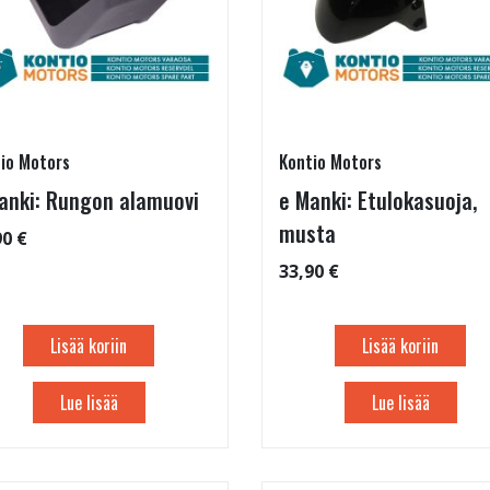
io Motors
Kontio Motors
anki: Rungon alamuovi
e Manki: Etulokasuoja,
musta
90 €
33,90 €
Lisää koriin
Lisää koriin
Lue lisää
Lue lisää