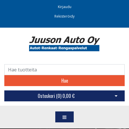
Kirjaudu
Rekisteröidy
Hae
Ostoskori (
0
)
0,00 €
Avaa os