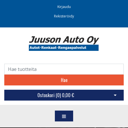
Kirjaudu
Rekisteröidy
Hae
Ostoskori (
0
)
0,00 €
Avaa os