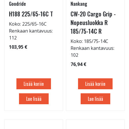
Goodride
Nankang
H188 225/65-16C T
CW-20 Cargo Grip -
Nopeusluokka R
Koko: 225/65-16C
185/75-14C R
Renkaan kantavuus:
112
Koko: 185/75-14C
103,95 €
Renkaan kantavuus:
102
76,94 €
Lisää koriin
Lisää koriin
Lue lisää
Lue lisää