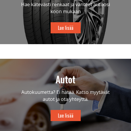
Hae kätevästi renkaat ja vanteet autoosi
koon mukaan
Lue lisää
Autot
Autokuumetta? Ei hätää. Katso myytävät
autot ja ota yhteyttä.
Lue lisää