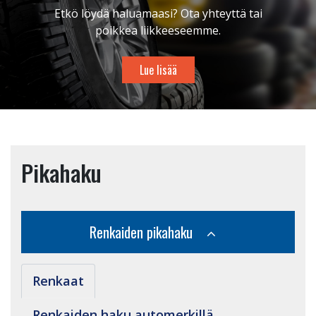
Etkö löydä haluamaasi? Ota yhteyttä tai
poikkea liikkeeseemme.
Lue lisää
Pikahaku
Renkaiden pikahaku
Renkaat
Renkaiden haku automerkillä