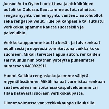
Juuson Auto Oy on Luotettava ja pitkäikäinen
autoliike Oulussa. Kauttamme autot, rahoitus,
rengasmyynti, vannemyynti, vanteet, autohuollot
sekä rengaspalvelut. Tule paikanpäälle tai tutustu
verkkokauppamme kautta tuotteisiin ja
palveluihin.
Verkkokauppamme kautta kesä-, ja talvirenkaat
edullisesti ja nopeasti toimitettuna vaikka koko
suomeen. Mikäli tarvitset apua auton, renkaiden
tai muuhun niin otathan yhteyttä puhelimitse
numeroon 0400922911
Huom! Kaikkia rengaskokoja emme säilytä
myymälässämme. Mikäli haluat varmistaa renkaan
saatavuuden niin soita asiakaspalveluumme tai
tilaa kätevästi suoraan verkkokaupasta.
Hinnat voimassa van verkkokauppa tilauksilla!