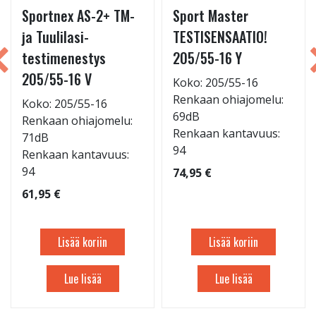
Sportnex AS-2+ TM-
Sport Master
ja Tuulilasi-
TESTISENSAATIO!
testimenestys
205/55-16 Y
205/55-16 V
Koko: 205/55-16
Renkaan ohiajomelu:
Koko: 205/55-16
69dB
Renkaan ohiajomelu:
Renkaan kantavuus:
71dB
94
Renkaan kantavuus:
94
74,95 €
61,95 €
Lisää koriin
Lisää koriin
Lue lisää
Lue lisää