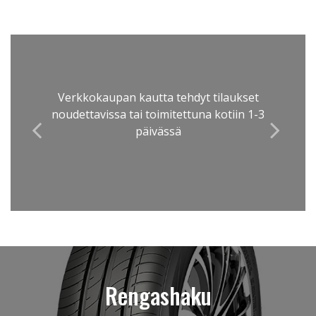
Verkkokaupan kautta tehdyt tilaukset
noudettavissa tai toimitettuna kotiin 1-3
Tilaaminen ei vaadi rekisteröitymistä
päivässä
Rengashaku