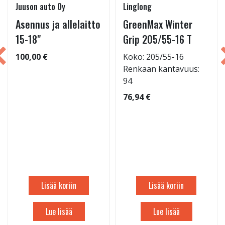
Juuson auto Oy
Linglong
Asennus ja allelaitto
GreenMax Winter
15-18"
Grip 205/55-16 T
100,00 €
Koko: 205/55-16
Renkaan kantavuus:
94
76,94 €
Lisää koriin
Lisää koriin
Lue lisää
Lue lisää