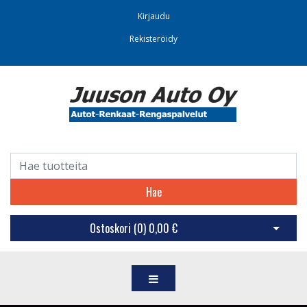
Kirjaudu
Rekisteröidy
Hae
Ostoskori (
0
)
0,00 €
Avaa os