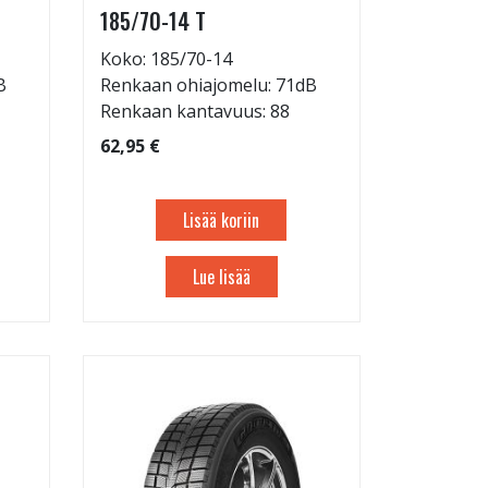
185/70-14 T
Koko: 185/70-14
B
Renkaan ohiajomelu: 71dB
Renkaan kantavuus: 88
62,95 €
Lisää koriin
Lue lisää