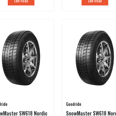
Lue lisää
Lue lisää
ride
Goodride
wMaster SW618 Nordic
SnowMaster SW618 Nor