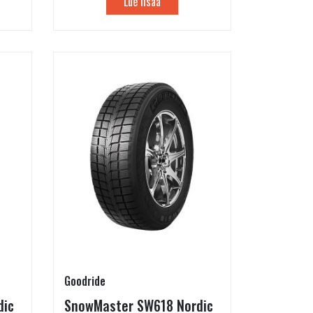
Lue lisää
Goodride
dic
SnowMaster SW618 Nordic