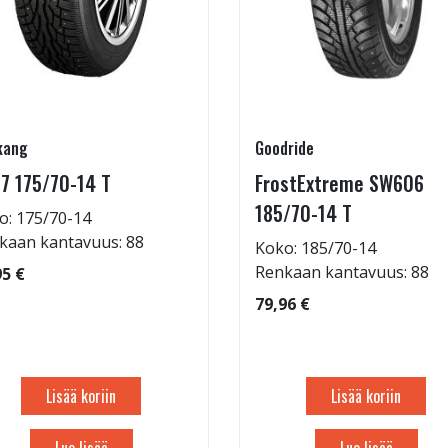
kang
Goodride
7 175/70-14 T
FrostExtreme SW606
185/70-14 T
o: 175/70-14
kaan kantavuus: 88
Koko: 185/70-14
Renkaan kantavuus: 88
95 €
79,96 €
Lisää koriin
Lisää koriin
Lue lisää
Lue lisää