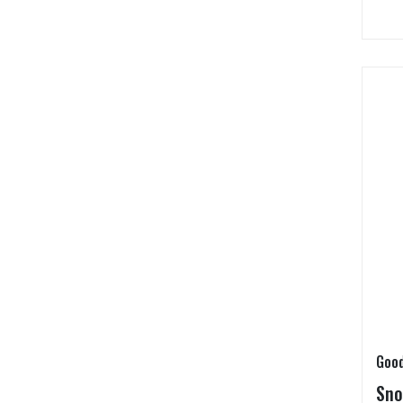
Good
Sno