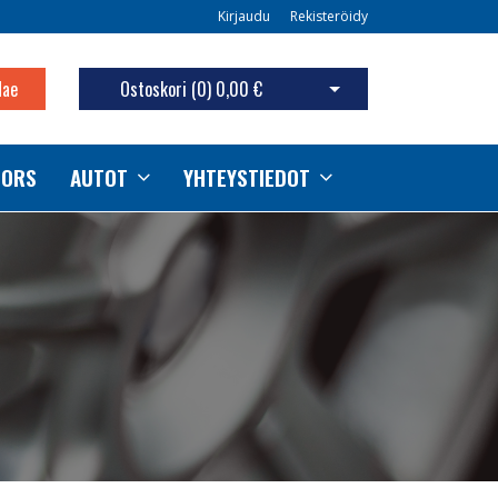
Kirjaudu
Rekisteröidy
Hae
Ostoskori (
0
)
0,00 €
Avaa ostoskori
TORS
AUTOT
YHTEYSTIEDOT