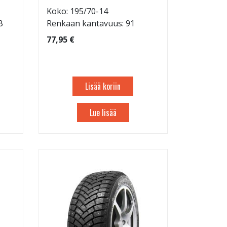
Koko: 195/70-14
B
Renkaan kantavuus: 91
77,95 €
Lisää koriin
Lue lisää