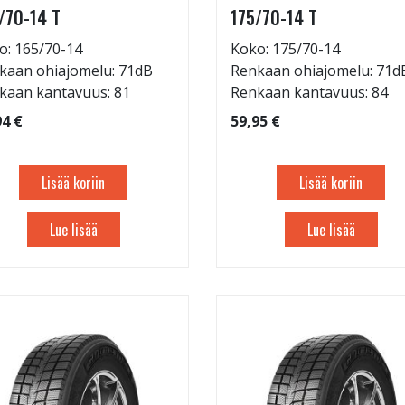
/70-14 T
175/70-14 T
o: 165/70-14
Koko: 175/70-14
kaan ohiajomelu: 71dB
Renkaan ohiajomelu: 71d
kaan kantavuus: 81
Renkaan kantavuus: 84
94 €
59,95 €
Lisää koriin
Lisää koriin
Lue lisää
Lue lisää