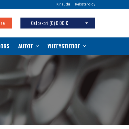
Kirjaudu
Rekisteröidy
Hae
Ostoskori (
0
)
0,00 €
Avaa ostoskori
TORS
AUTOT
YHTEYSTIEDOT