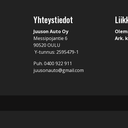
Yhteystiedot
Liik
Juuson Auto Oy
Olem
Messipojantie 6
Ark. k
90520 OULU
Y-tunnus: 2595479-1
Puh. 0400 922 911
juusonauto@gmail.com