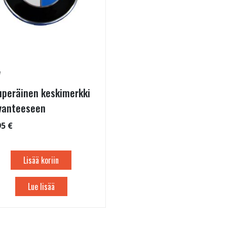
W
uperäinen keskimerkki
vanteeseen
95 €
Lisää koriin
Lue lisää