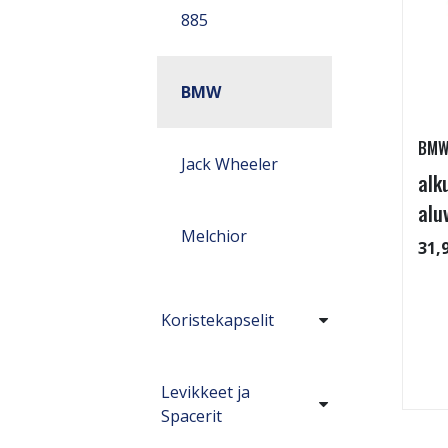
885
BMW
BM
Jack Wheeler
alk
alu
Melchior
31,
Koristekapselit
Levikkeet ja
Spacerit