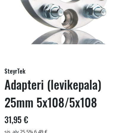
SteyrTek
Adapteri (levikepala)
25mm 5x108/5x108
31,95 €
sis. alv 25,5% 6,49 €