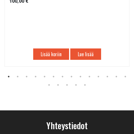
100,00 €
Lisää koriin
Lue lisää
Yhteystiedot