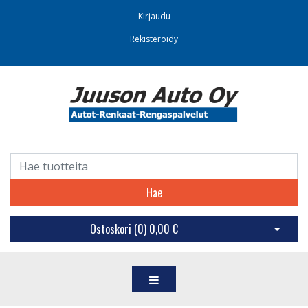
Kirjaudu
Rekisteröidy
Hae
Ostoskori (
0
)
0,00 €
Avaa os