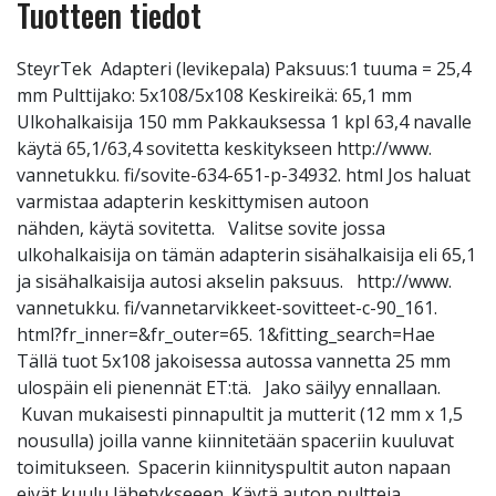
Tuotteen tiedot
SteyrTek Adapteri (levikepala) Paksuus:1 tuuma = 25,4
mm Pulttijako: 5x108/5x108 Keskireikä: 65,1 mm
Ulkohalkaisija 150 mm Pakkauksessa 1 kpl 63,4 navalle
käytä 65,1/63,4 sovitetta keskitykseen http://www.
vannetukku. fi/sovite-634-651-p-34932. html Jos haluat
varmistaa adapterin keskittymisen autoon
nähden, käytä sovitetta. Valitse sovite jossa
ulkohalkaisija on tämän adapterin sisähalkaisija eli 65,1
ja sisähalkaisija autosi akselin paksuus. http://www.
vannetukku. fi/vannetarvikkeet-sovitteet-c-90_161.
html?fr_inner=&fr_outer=65. 1&fitting_search=Hae
Tällä tuot 5x108 jakoisessa autossa vannetta 25 mm
ulospäin eli pienennät ET:tä. Jako säilyy ennallaan.
Kuvan mukaisesti pinnapultit ja mutterit (12 mm x 1,5
nousulla) joilla vanne kiinnitetään spaceriin kuuluvat
toimitukseen. Spacerin kiinnityspultit auton napaan
eivät kuulu lähetykseeen. Käytä auton pultteja.