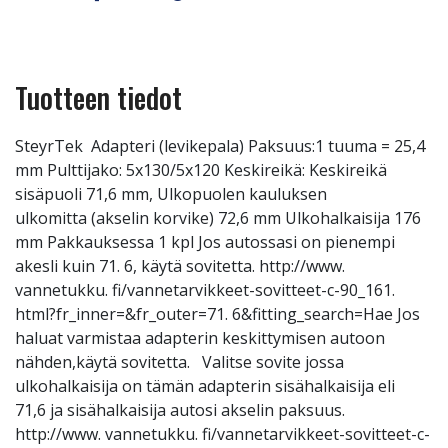
Tuotteen tiedot
SteyrTek Adapteri (levikepala) Paksuus:1 tuuma = 25,4
mm Pulttijako: 5x130/5x120 Keskireikä: Keskireikä
sisäpuoli 71,6 mm, Ulkopuolen kauluksen
ulkomitta (akselin korvike) 72,6 mm Ulkohalkaisija 176
mm Pakkauksessa 1 kpl Jos autossasi on pienempi
akesli kuin 71. 6, käytä sovitetta. http://www.
vannetukku. fi/vannetarvikkeet-sovitteet-c-90_161.
html?fr_inner=&fr_outer=71. 6&fitting_search=Hae Jos
haluat varmistaa adapterin keskittymisen autoon
nähden,käytä sovitetta. Valitse sovite jossa
ulkohalkaisija on tämän adapterin sisähalkaisija eli
71,6 ja sisähalkaisija autosi akselin paksuus.
http://www. vannetukku. fi/vannetarvikkeet-sovitteet-c-