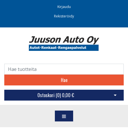
Kirjaudu
Rekisteröidy
Hae
Ostoskori (
0
)
0,00 €
Avaa os