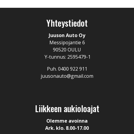
Yhteystiedot
Juuson Auto Oy
Messipojantie 6
90520 OULU
Y-tunnus: 2595479-1
Puh. 0400 922 911
juusonauto@gmail.com
Liikkeen aukioloajat
Olemme avoinna
Ark. klo. 8.00-17.00