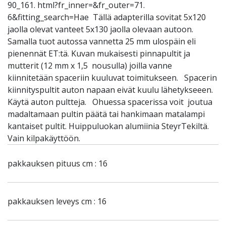
90_161. html?fr_inner=&fr_outer=71.
6&fitting_search=Hae Tällä adapterilla sovitat 5x120
jaolla olevat vanteet 5x130 jaolla olevaan autoon.
Samalla tuot autossa vannetta 25 mm ulospäin eli
pienennät ET:tä. Kuvan mukaisesti pinnapultit ja
mutterit (12 mm x 1,5 nousulla) joilla vanne
kiinnitetään spaceriin kuuluvat toimitukseen. Spacerin
kiinnityspultit auton napaan eivät kuulu lähetykseeen.
Käytä auton pultteja. Ohuessa spacerissa voit joutua
madaltamaan pultin päätä tai hankimaan matalampi
kantaiset pultit. Huippuluokan alumiinia SteyrTekiltä.
Vain kilpakäyttöön.
pakkauksen pituus cm : 16
pakkauksen leveys cm : 16