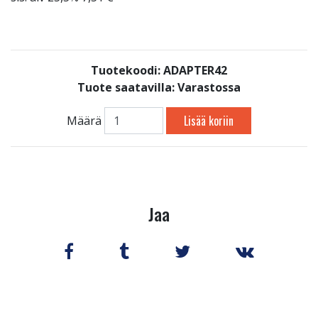
Tuotekoodi: ADAPTER42
Tuote saatavilla:
Varastossa
Lisää koriin
Määrä
Jaa