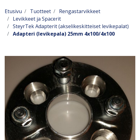
Etusivu
Tuotteet
Rengastarvikkeet
Levikkeet ja Spacerit
SteyrTek Adapterit (akselikeskitteiset levikepalat)
Adapteri (levikepala) 25mm 4x100/4x100