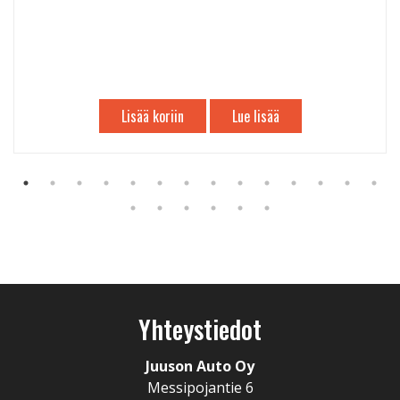
Lisää koriin
Lue lisää
Yhteystiedot
Juuson Auto Oy
Messipojantie 6