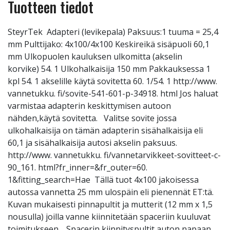
Tuotteen tiedot
SteyrTek Adapteri (levikepala) Paksuus:1 tuuma = 25,4
mm Pulttijako: 4x100/4x100 Keskireikä sisäpuoli 60,1
mm Ulkopuolen kauluksen ulkomitta (akselin
korvike) 54. 1 Ulkohalkaisija 150 mm Pakkauksessa 1
kpl 54. 1 akselille käytä sovitetta 60. 1/54. 1 http://www.
vannetukku. fi/sovite-541-601-p-34918. html Jos haluat
varmistaa adapterin keskittymisen autoon
nähden,käytä sovitetta. Valitse sovite jossa
ulkohalkaisija on tämän adapterin sisähalkaisija eli
60,1 ja sisähalkaisija autosi akselin paksuus.
http://www. vannetukku. fi/vannetarvikkeet-sovitteet-c-
90_161. html?fr_inner=&fr_outer=60.
1&fitting_search=Hae Tällä tuot 4x100 jakoisessa
autossa vannetta 25 mm ulospäin eli pienennät ET:tä.
Kuvan mukaisesti pinnapultit ja mutterit (12 mm x 1,5
nousulla) joilla vanne kiinnitetään spaceriin kuuluvat
toimitukseen. Spacerin kiinnityspultit auton napaan