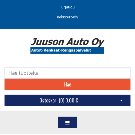
Kirjaudu
Rekisteröidy
Hae
Ostoskori (
0
)
0,00 €
Avaa os