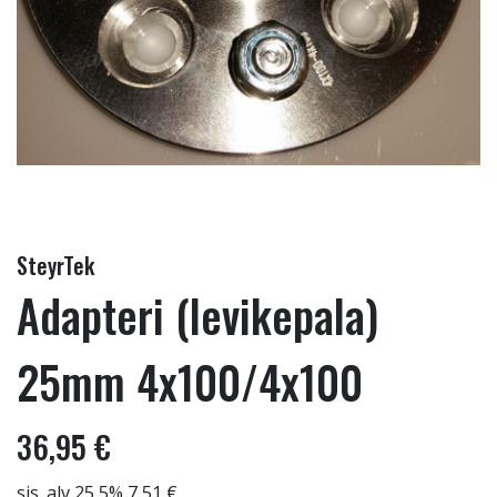
SteyrTek
Adapteri (levikepala)
25mm 4x100/4x100
36,95 €
sis. alv 25,5% 7,51 €