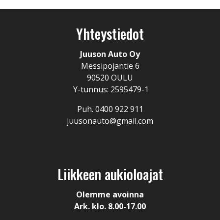
Yhteystiedot
Juuson Auto Oy
Messipojantie 6
90520 OULU
Y-tunnus: 2595479-1
Puh. 0400 922 911
juusonauto@gmail.com
Liikkeen aukioloajat
Olemme avoinna
Ark. klo. 8.00-17.00