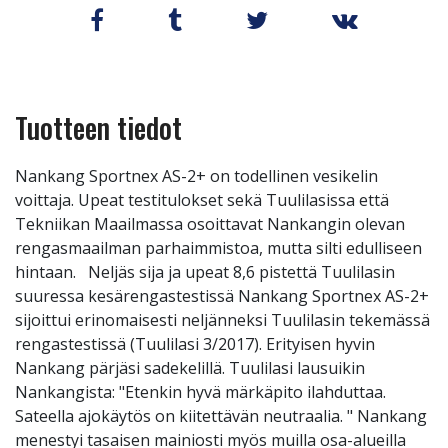
Tuotteen tiedot
Nankang Sportnex AS-2+ on todellinen vesikelin
voittaja. Upeat testitulokset sekä Tuulilasissa että
Tekniikan Maailmassa osoittavat Nankangin olevan
rengasmaailman parhaimmistoa, mutta silti edulliseen
hintaan. Neljäs sija ja upeat 8,6 pistettä Tuulilasin
suuressa kesärengastestissä Nankang Sportnex AS-2+
sijoittui erinomaisesti neljänneksi Tuulilasin tekemässä
rengastestissä (Tuulilasi 3/2017). Erityisen hyvin
Nankang pärjäsi sadekelillä. Tuulilasi lausuikin
Nankangista: "Etenkin hyvä märkäpito ilahduttaa.
Sateella ajokäytös on kiitettävän neutraalia. " Nankang
menestyi tasaisen mainiosti myös muilla osa-alueilla