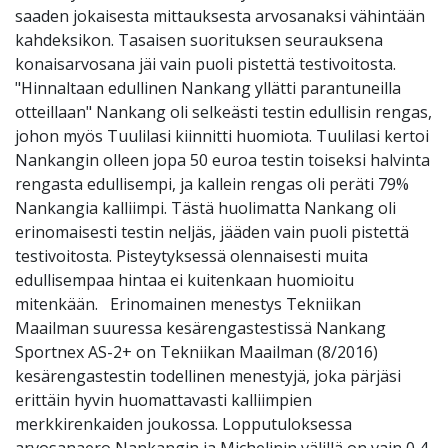
saaden jokaisesta mittauksesta arvosanaksi vähintään
kahdeksikon. Tasaisen suorituksen seurauksena
konaisarvosana jäi vain puoli pistettä testivoitosta.
"Hinnaltaan edullinen Nankang yllätti parantuneilla
otteillaan" Nankang oli selkeästi testin edullisin rengas,
johon myös Tuulilasi kiinnitti huomiota. Tuulilasi kertoi
Nankangin olleen jopa 50 euroa testin toiseksi halvinta
rengasta edullisempi, ja kallein rengas oli peräti 79%
Nankangia kalliimpi. Tästä huolimatta Nankang oli
erinomaisesti testin neljäs, jääden vain puoli pistettä
testivoitosta. Pisteytyksessä olennaisesti muita
edullisempaa hintaa ei kuitenkaan huomioitu
mitenkään. Erinomainen menestys Tekniikan
Maailman suuressa kesärengastestissä Nankang
Sportnex AS-2+ on Tekniikan Maailman (8/2016)
kesärengastestin todellinen menestyjä, joka pärjäsi
erittäin hyvin huomattavasti kalliimpien
merkkirenkaiden joukossa. Lopputuloksessa