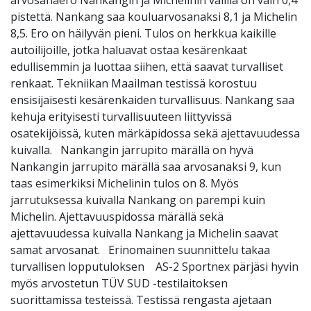
arvosanaero Nankangin ja Michelinin välillä on vain 0,4
pistettä. Nankang saa kouluarvosanaksi 8,1 ja Michelin
8,5. Ero on häilyvän pieni. Tulos on herkkua kaikille
autoilijoille, jotka haluavat ostaa kesärenkaat
edullisemmin ja luottaa siihen, että saavat turvalliset
renkaat. Tekniikan Maailman testissä korostuu
ensisijaisesti kesärenkaiden turvallisuus. Nankang saa
kehuja erityisesti turvallisuuteen liittyvissä
osatekijöissä, kuten märkäpidossa sekä ajettavuudessa
kuivalla. Nankangin jarrupito märällä on hyvä
Nankangin jarrupito märällä saa arvosanaksi 9, kun
taas esimerkiksi Michelinin tulos on 8. Myös
jarrutuksessa kuivalla Nankang on parempi kuin
Michelin. Ajettavuuspidossa märällä sekä
ajettavuudessa kuivalla Nankang ja Michelin saavat
samat arvosanat. Erinomainen suunnittelu takaa
turvallisen lopputuloksen AS-2 Sportnex pärjäsi hyvin
myös arvostetun TÜV SUD -testilaitoksen
suorittamissa testeissä. Testissä rengasta ajetaan