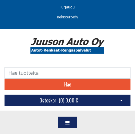
Kirjaudu
Rekisteröidy
Hae
Ostoskori (
0
)
0,00 €
Avaa os