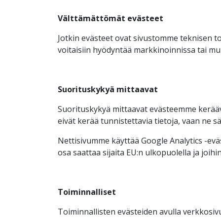
Välttämättömät evästeet
Jotkin evästeet ovat sivustomme teknisen toi
voitaisiin hyödyntää markkinoinnissa tai mui
Suorituskykyä mittaavat
Suorituskykyä mittaavat evästeemme keräävät
eivät kerää tunnistettavia tietoja, vaan ne 
Nettisivumme käyttää Google Analytics -eväst
osa saattaa sijaita EU:n ulkopuolella ja joi
Toiminnalliset
Toiminnallisten evästeiden avulla verkkosivu