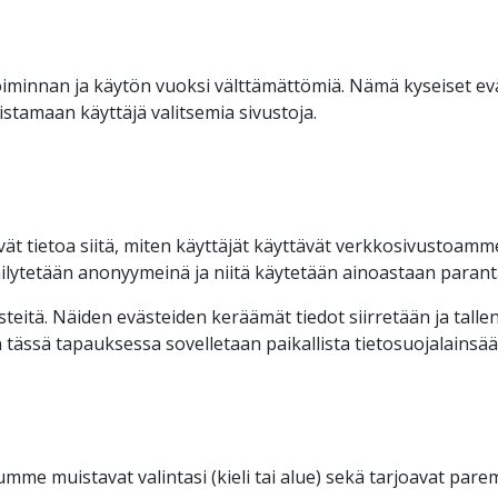
minnan ja käytön vuoksi välttämättömiä. Nämä kyseiset eväst
stamaan käyttäjä valitsemia sivustoja.
 tietoa siitä, miten käyttäjät käyttävät verkkosivustoamme 
säilytetään anonyymeinä ja niitä käytetään ainoastaan paran
eitä. Näiden evästeiden keräämät tiedot siirretään ja tallen
hin tässä tapauksessa sovelletaan paikallista tietosuojalains
mme muistavat valintasi (kieli tai alue) sekä tarjoavat parem