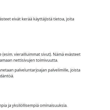
eet eivät kerää käyttäjistä tietoa, joita
(esim. vierailluimmat sivut). Nämä evästeet
tamaan nettisivujen toimivuutta.
netaan palveluntarjoajan palvelimille, joista
äädäntöä.
pia ja yksilöllisempiä ominaisuuksia.