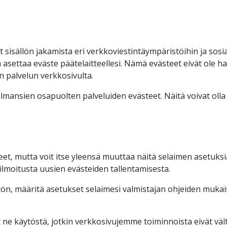
t sisällön jakamista eri verkkoviestintäympäristöihin ja sosi
an asettaa eväste päätelaitteellesi. Nämä evästeet eivät ole
 palvelun verkkosivulta.
ansien osapuolten palveluiden evästeet. Näitä voivat olla 
et, mutta voit itse yleensä muuttaa näitä selaimen asetuksi
ilmoitusta uusien evästeiden tallentamisesta.
ön, määritä asetukset selaimesi valmistajan ohjeiden mukais
t ne käytöstä, jotkin verkkosivujemme toiminnoista eivät väl