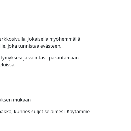
 verkkosivulla. Jokaisella myöhemmällä
le, joka tunnistaa evästeen.
tymyksesi ja valintasi, parantamaan
luissa.
ituksen mukaan.
 saakka, kunnes suljet selaimesi. Käytämme