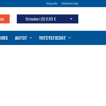
Kirjaudu
Rekisteröidy
Hae
Ostoskori (
0
)
0,00 €
Avaa ostoskori
TORS
AUTOT
YHTEYSTIEDOT