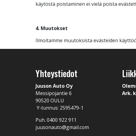
käytöstä poistaminen ei vielä poista evästett
4. Muutokset
Ilmoitamme muutoksista evästeiden käyttöön
Yhteystiedot
Liik
Juuson Auto Oy
Olem
Messipojantie 6
Ark. k
90520 OULU
Y-tunnus: 2595479-1
Puh. 0400 922 911
juusonauto@gmail.com