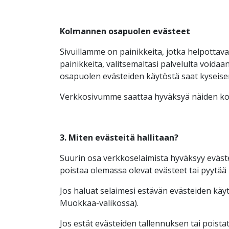
Kolmannen osapuolen evästeet
Sivuillamme on painikkeita, jotka helpottava
painikkeita, valitsemaltasi palvelulta voida
osapuolen evästeiden käytöstä saat kyseisen
Verkkosivumme saattaa hyväksyä näiden kolm
3. Miten evästeitä hallitaan?
Suurin osa verkkoselaimista hyväksyy eväste
poistaa olemassa olevat evästeet tai pyytää 
Jos haluat selaimesi estävän evästeiden käyt
Muokkaa-valikossa).
Jos estät evästeiden tallennuksen tai poista