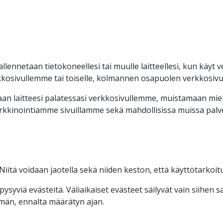
tallennetaan tietokoneellesi tai muulle laitteellesi, kun käyt
rkkosivullemme tai toiselle, kolmannen osapuolen verkkosivul
n laitteesi palatessasi verkkosivullemme, muistamaan miel
inointiamme sivuillamme sekä mahdollisissa muissa palve
 Niitä voidaan jaotella sekä niiden keston, että käyttötarko
ysyviä evästeitä. Väliaikaiset evästeet säilyvät vain siihen
mmän, ennalta määrätyn ajan.