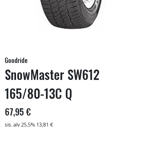
Goodride
SnowMaster SW612
165/80-13C Q
67,95 €
sis. alv 25,5% 13,81 €