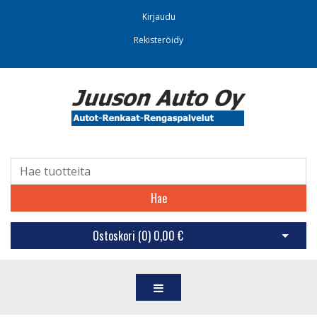
Kirjaudu
Rekisteröidy
Hae
Ostoskori (
0
)
0,00 €
Avaa os