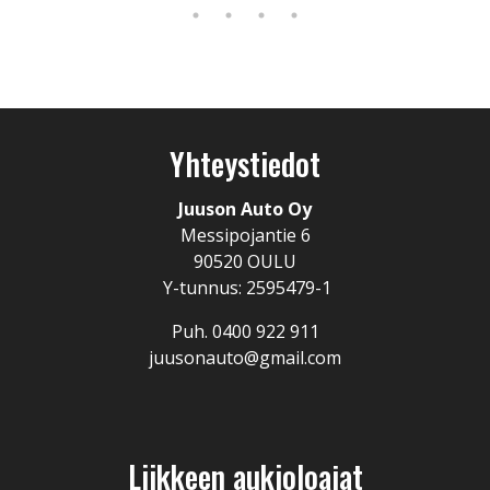
Yhteystiedot
Juuson Auto Oy
Messipojantie 6
90520 OULU
Y-tunnus: 2595479-1
Puh. 0400 922 911
juusonauto@gmail.com
Liikkeen aukioloajat