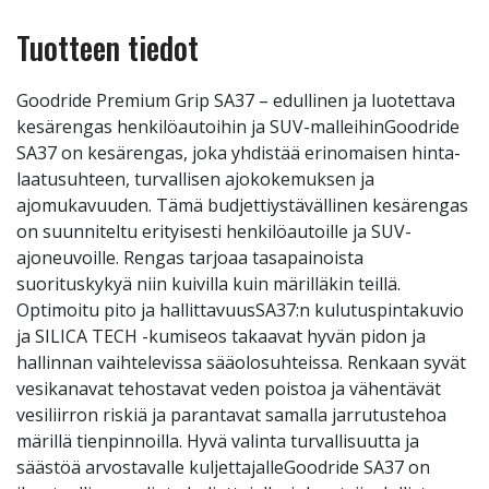
Tuotteen tiedot
Goodride Premium Grip SA37 – edullinen ja luotettava
kesärengas henkilöautoihin ja SUV-malleihinGoodride
SA37 on kesärengas, joka yhdistää erinomaisen hinta-
laatusuhteen, turvallisen ajokokemuksen ja
ajomukavuuden. Tämä budjettiystävällinen kesärengas
on suunniteltu erityisesti henkilöautoille ja SUV-
ajoneuvoille. Rengas tarjoaa tasapainoista
suorituskykyä niin kuivilla kuin märilläkin teillä.
Optimoitu pito ja hallittavuusSA37:n kulutuspintakuvio
ja SILICA TECH -kumiseos takaavat hyvän pidon ja
hallinnan vaihtelevissa sääolosuhteissa. Renkaan syvät
vesikanavat tehostavat veden poistoa ja vähentävät
vesiliirron riskiä ja parantavat samalla jarrutustehoa
märillä tienpinnoilla. Hyvä valinta turvallisuutta ja
säästöä arvostavalle kuljettajalleGoodride SA37 on