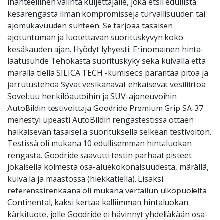
ihanteellinen valinta kuljettajalle, joka etsii edullista
kesärengasta ilman kompromisseja turvallisuuden tai
ajomukavuuden suhteen. Se tarjoaa tasaisen
ajotuntuman ja luotettavan suorituskyvyn koko
kesäkauden ajan. Hyödyt lyhyesti: Erinomainen hinta-
laatusuhde Tehokasta suorituskyky sekä kuivalla että
märällä tiellä SILICA TECH -kumiseos parantaa pitoa ja
jarrutustehoa Syvät vesikanavat ehkäisevät vesiliirtoa
Soveltuu henkilöautoihin ja SUV-ajoneuvoihin
AutoBildin testivoittaja Goodride Premium Grip SA-37
menestyi upeasti AutoBildin rengastestissä ottaen
häikäisevän tasaisella suorituksella selkeän testivoiton.
Testissä oli mukana 10 edullisemman hintaluokan
rengasta. Goodride saavutti testin parhaat pisteet
jokaisella kolmesta osa-aluekokonaisuudesta, märällä,
kuivalla ja maastossa (hiekkatiellä). Lisäksi
referenssirenkaana oli mukana vertailun ulkopuolelta
Continental, kaksi kertaa kalliimman hintaluokan
kärkituote, jolle Goodride ei hävinnyt yhdelläkään osa-