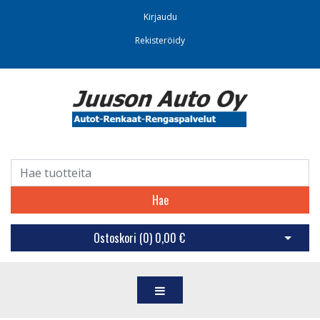
Kirjaudu
Rekisteröidy
Hae
Ostoskori (
0
)
0,00 €
Avaa os