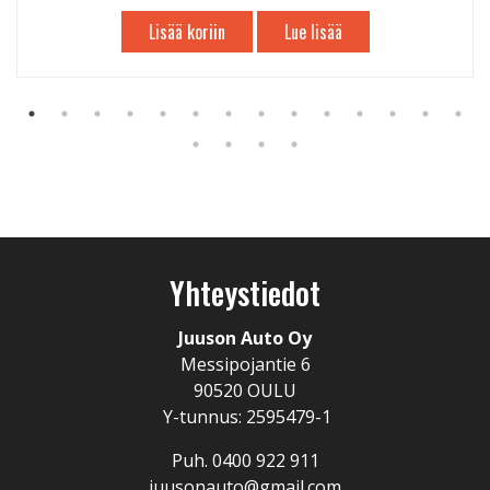
Lisää koriin
Lue lisää
Yhteystiedot
Juuson Auto Oy
Messipojantie 6
90520 OULU
Y-tunnus: 2595479-1
Puh. 0400 922 911
juusonauto@gmail.com