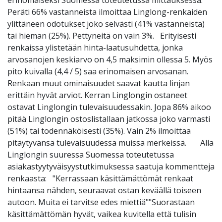
erinomaiseksi Suomessa toteutetussa mittauksessa.
Peräti 66% vastanneista ilmoittaa Linglong-renkaiden
ylittäneen odotukset joko selvästi (41% vastanneista)
tai hieman (25%). Pettyneitä on vain 3%. Erityisesti
renkaissa ylistetään hinta-laatusuhdetta, jonka
arvosanojen keskiarvo on 4,5 maksimin ollessa 5. Myös
pito kuivalla (4,4 / 5) saa erinomaisen arvosanan.
Renkaan muut ominaisuudet saavat kautta linjan
erittäin hyvät arviot. Kerran Linglongin ostaneet
ostavat Linglongin tulevaisuudessakin. Jopa 86% aikoo
pitää Linglongin ostoslistallaan jatkossa joko varmasti
(51%) tai todennäköisesti (35%). Vain 2% ilmoittaa
pitäytyvänsä tulevaisuudessa muissa merkeissä. Alla
Linglongin suuressa Suomessa toteutetussa
asiakastyytyväisyystutkimuksessa saatuja kommentteja
renkaasta: "Kerrassaan käsittämättömät renkaat
hintaansa nähden, seuraavat ostan keväällä toiseen
autoon. Muita ei tarvitse edes miettiä""Suorastaan
käsittämättömän hyvät, vaikea kuvitella että tulisin