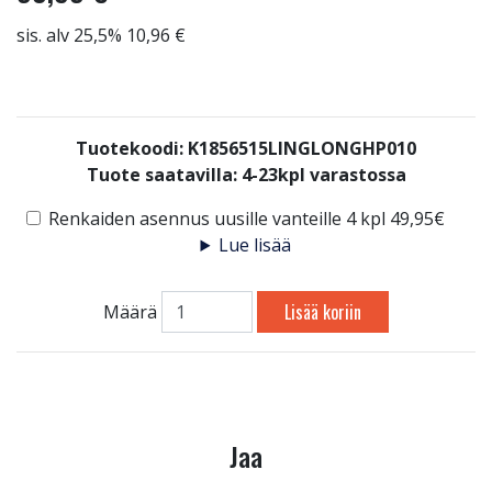
sis. alv 25,5% 10,96 €
Tuotekoodi: K1856515LINGLONGHP010
Tuote saatavilla:
4-23kpl varastossa
Renkaiden asennus uusille vanteille 4 kpl 49,95€
Lue lisää
Lisää koriin
Määrä
Jaa