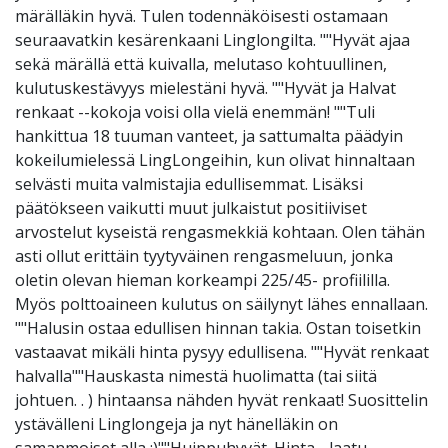
märälläkin hyvä. Tulen todennäköisesti ostamaan
seuraavatkin kesärenkaani Linglongilta. ""Hyvät ajaa
sekä märällä että kuivalla, melutaso kohtuullinen,
kulutuskestävyys mielestäni hyvä. ""Hyvät ja Halvat
renkaat --kokoja voisi olla vielä enemmän! ""Tuli
hankittua 18 tuuman vanteet, ja sattumalta päädyin
kokeilumielessä LingLongeihin, kun olivat hinnaltaan
selvästi muita valmistajia edullisemmat. Lisäksi
päätökseen vaikutti muut julkaistut positiiviset
arvostelut kyseistä rengasmekkiä kohtaan. Olen tähän
asti ollut erittäin tyytyväinen rengasmeluun, jonka
oletin olevan hieman korkeampi 225/45- profiililla.
Myös polttoaineen kulutus on säilynyt lähes ennallaan.
""Halusin ostaa edullisen hinnan takia. Ostan toisetkin
vastaavat mikäli hinta pysyy edullisena. ""Hyvät renkaat
halvalla""Hauskasta nimestä huolimatta (tai siitä
johtuen. . ) hintaansa nähden hyvät renkaat! Suosittelin
ystävälleni Linglongeja ja nyt hänelläkin on