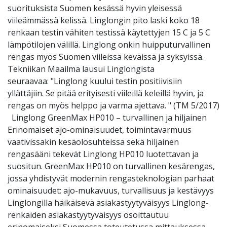
suorituksista Suomen kesässä hyvin yleisessä
viileämmässä kelissä. Linglongin pito laski koko 18
renkaan testin vähiten testissä käytettyjen 15 C ja 5 C
lämpötilojen välillä. Linglong onkin huipputurvallinen
rengas myös Suomen viileissä keväissä ja syksyissä.
Tekniikan Maailma lausui Linglongista
seuraavaa: "Linglong kuului testin positiivisiin
yllättäjiin. Se pitää erityisesti viileillä keleillä hyvin, ja
rengas on myös helppo ja varma ajettava. " (TM 5/2017)
Linglong GreenMax HP010 – turvallinen ja hiljainen
Erinomaiset ajo-ominaisuudet, toimintavarmuus
vaativissakin kesäolosuhteissa sekä hiljainen
rengasääni tekevät Linglong HP010 luotettavan ja
suositun. GreenMax HP010 on turvallinen kesärengas,
jossa yhdistyvät modernin rengasteknologian parhaat
ominaisuudet: ajo-mukavuus, turvallisuus ja kestävyys
Linglongilla häikäisevä asiakastyytyväisyys Linglong-
renkaiden asiakastyytyväisyys osoittautuu