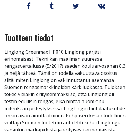
Tuotteen tiedot
Linglong Greenmax HP010 Linglong pärjäsi
erinomaisesti Tekniikan maailman suuressa
rengasvertailussa (5/2017) saaden kouluarvosanan 8,3
ja neljä tähteä. Tämä on todella vakuuttava osoitus
siitä, miten Linglong on vakiinnuttanut asemansa
Suomen rengasmarkkinoiden kärkiluokassa. Tuloksen
tekee vieläkin erityisemmäksi se, että Linglong oli
testin edullisin rengas, eikä hintaa huomioitu
mitenkään pisteytyksessä. Linglongin hintalaatusuhde
onkin aivan ainutlaatuinen. Pohjoisen kesän todellinen
voittaja Suomen luotetuin autolehti kehui Linglongia
varsinkin märkäpidosta ja erityisesti erinomaisista