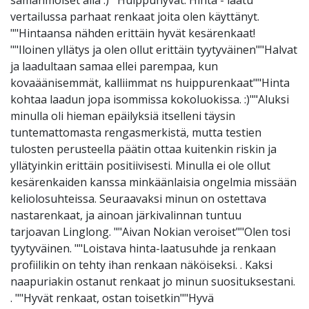
samanmoiset alla :)""Huippuhyvät. Hinta - laatu
vertailussa parhaat renkaat joita olen käyttänyt.
""Hintaansa nähden erittäin hyvät kesärenkaat!
""Iloinen yllätys ja olen ollut erittäin tyytyväinen""Halvat
ja laadultaan samaa ellei parempaa, kun
kovaäänisemmät, kalliimmat ns huippurenkaat""Hinta
kohtaa laadun jopa isommissa kokoluokissa. :)""Aluksi
minulla oli hieman epäilyksiä itselleni täysin
tuntemattomasta rengasmerkistä, mutta testien
tulosten perusteella päätin ottaa kuitenkin riskin ja
yllätyinkin erittäin positiivisesti. Minulla ei ole ollut
kesärenkaiden kanssa minkäänlaisia ongelmia missään
keliolosuhteissa. Seuraavaksi minun on ostettava
nastarenkaat, ja ainoan järkivalinnan tuntuu
tarjoavan Linglong. ""Aivan Nokian veroiset""Olen tosi
tyytyväinen. ""Loistava hinta-laatusuhde ja renkaan
profiilikin on tehty ihan renkaan näköiseksi. . Kaksi
naapuriakin ostanut renkaat jo minun suosituksestani.
. ""Hyvät renkaat, ostan toisetkin""Hyvä