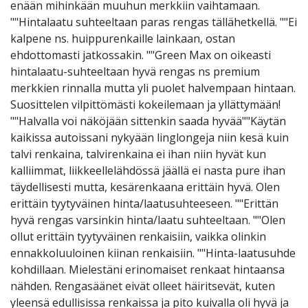
enään mihinkään muuhun merkkiin vaihtamaan.
""Hintalaatu suhteeltaan paras rengas tällähetkellä. ""Ei
kalpene ns. huippurenkaille lainkaan, ostan
ehdottomasti jatkossakin. ""Green Max on oikeasti
hintalaatu-suhteeltaan hyvä rengas ns premium
merkkien rinnalla mutta yli puolet halvempaan hintaan.
Suosittelen vilpittömästi kokeilemaan ja yllättymään!
""Halvalla voi näköjään sittenkin saada hyvää""Käytän
kaikissa autoissani nykyään linglongeja niin kesä kuin
talvi renkaina, talvirenkaina ei ihan niin hyvät kun
kalliimmat, liikkeellelähdössä jäällä ei nasta pure ihan
täydellisesti mutta, kesärenkaana erittäin hyvä. Olen
erittäin tyytyväinen hinta/laatusuhteeseen. ""Erittän
hyvä rengas varsinkin hinta/laatu suhteeltaan. ""Olen
ollut erittäin tyytyväinen renkaisiin, vaikka olinkin
ennakkoluuloinen kiinan renkaisiin. ""Hinta-laatusuhde
kohdillaan. Mielestäni erinomaiset renkaat hintaansa
nähden. Rengasäänet eivät olleet häiritsevät, kuten
yleensä edullisissa renkaissa ja pito kuivalla oli hyvä ja