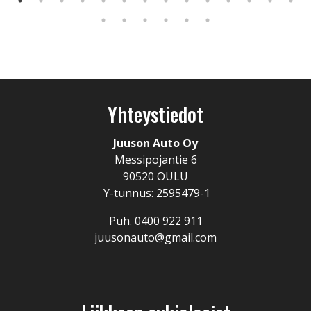
Yhteystiedot
Juuson Auto Oy
Messipojantie 6
90520 OULU
Y-tunnus: 2595479-1
Puh. 0400 922 911
juusonauto@gmail.com