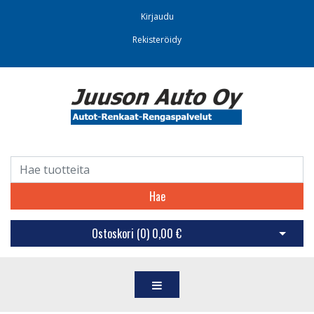
Kirjaudu
Rekisteröidy
Hae
Ostoskori (
0
)
0,00 €
Avaa os