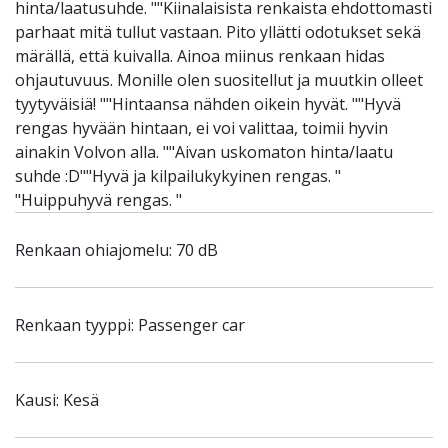
hinta/laatusuhde. ""Kiinalaisista renkaista ehdottomasti
parhaat mitä tullut vastaan. Pito yllätti odotukset sekä
märällä, että kuivalla. Ainoa miinus renkaan hidas
ohjautuvuus. Monille olen suositellut ja muutkin olleet
tyytyväisiä! ""Hintaansa nähden oikein hyvät. ""Hyvä
rengas hyvään hintaan, ei voi valittaa, toimii hyvin
ainakin Volvon alla. ""Aivan uskomaton hinta/laatu
suhde :D""Hyvä ja kilpailukykyinen rengas. "
"Huippuhyvä rengas. "
Renkaan ohiajomelu: 70 dB
Renkaan tyyppi: Passenger car
Kausi: Kesä