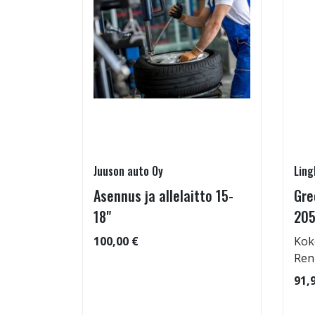
Juuson auto Oy
Ling
Asennus ja allelaitto 15-
Gre
05/55-16
18"
205
100,00 €
Kok
Ren
: 68dB
91,
 91