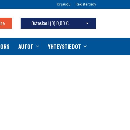
Kirjaudu
Rekisteröidy
Hae
Ostoskori (
0
)
0,00 €
Avaa ostoskori
TORS
AUTOT
YHTEYSTIEDOT