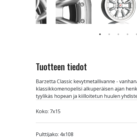
Tuotteen tiedot
Barzetta Classic kevytmetallivanne - vanhana
klassikkomenopelisi alkuperäisen ajan henke
tyylikäs hopean ja kiilloitetun huulen yhdist
Koko: 7x15
Pulttijako: 4x108