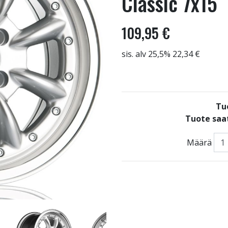
Classic 7x15
109,95 €
sis. alv 25,5% 22,34 €
Tu
Tuote saat
Määrä