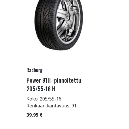
Radburg
Juuson aut
Power 91H -pinnoitettu-
Rengasho
205/55-16 H
allelaitt
Koko: 205/55-16
80,00 €
Renkaan kantavuus: 91
39,95 €