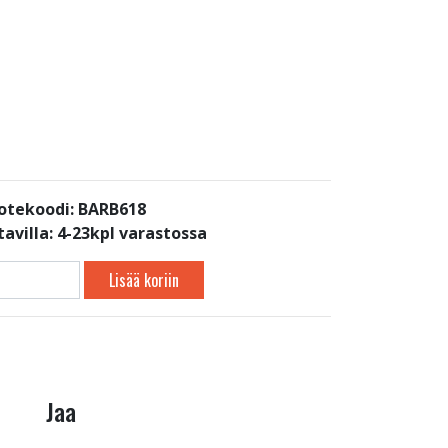
otekoodi: BARB618
avilla:
4-23kpl varastossa
Lisää koriin
Jaa