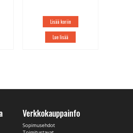
Lisää koriin
Lue lisää
a
Verkkokauppainfo
Sopimusehdot
Toimitustavat