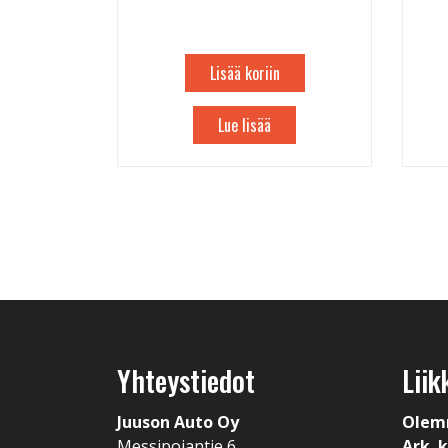
Lisää koriin
Lue lisää
Yhteystiedot
Liik
Juuson Auto Oy
Olem
Messipojantie 6
Ark. k