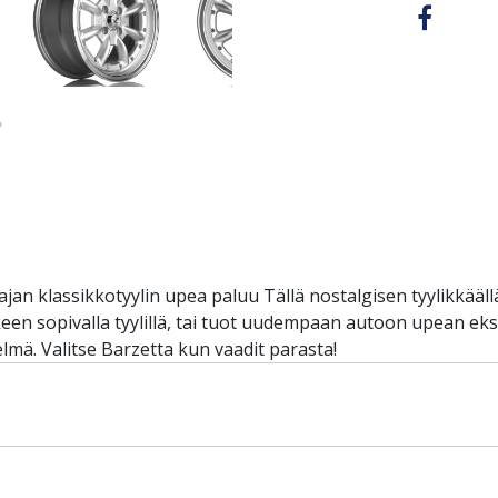
jan klassikkotyylin upea paluu Tällä nostalgisen tyylikkäällä
en sopivalla tyylillä, tai tuot uudempaan autoon upean eks
elmä. Valitse Barzetta kun vaadit parasta!