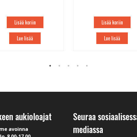
Lisää koriin
Lisää koriin
Lue lisää
Lue lisää
keen aukioloajat
Seuraa sosiaalisess
mediassa
me avoinna
lo. 8.00-17.00