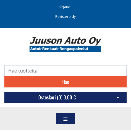
Kirjaudu
Rekisteröidy
Hae
Ostoskori (
0
)
0,00 €
Avaa os