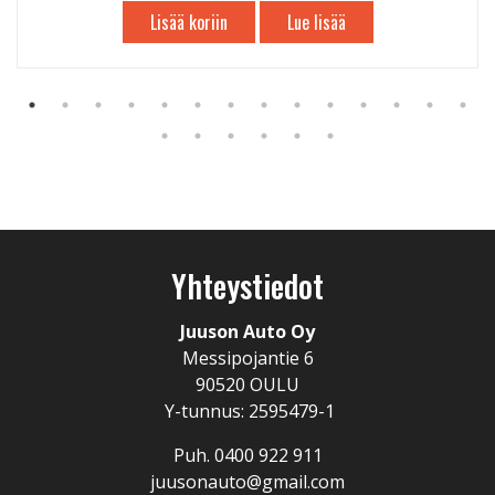
Lisää koriin
Lue lisää
Yhteystiedot
Juuson Auto Oy
Messipojantie 6
90520 OULU
Y-tunnus: 2595479-1
Puh. 0400 922 911
juusonauto@gmail.com