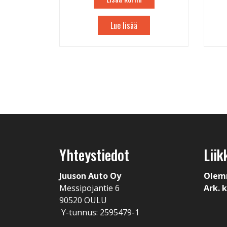
Lue lisää
Yhteystiedot
Liik
Juuson Auto Oy
Olem
Messipojantie 6
Ark. k
90520 OULU
Y-tunnus: 2595479-1