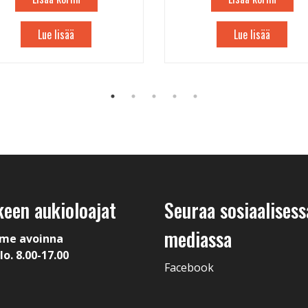
Lue lisää
Lue lisää
keen aukioloajat
Seuraa sosiaalisess
mediassa
me avoinna
lo. 8.00-17.00
Facebook