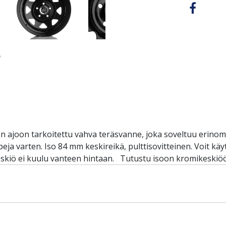
ajoon tarkoitettu vahva teräsvanne, joka soveltuu erinomai
peja varten. Iso 84 mm keskireikä, pulttisovitteinen. Voit kä
skiö ei kuulu vanteen hintaan. Tutustu isoon kromikeskiöön