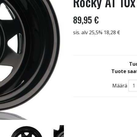
Rocky AT 10x
89,95 €
sis. alv 25,5% 18,28 €
Tu
Tuote saat
Määrä