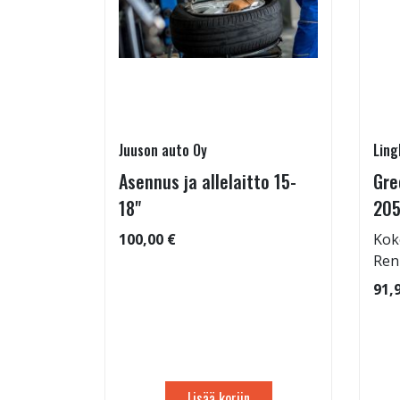
Juuson auto Oy
Ling
Asennus ja allelaitto 15-
Gre
05/55-16
18"
205
100,00 €
Kok
Ren
: 68dB
91,
 91
Lisää koriin