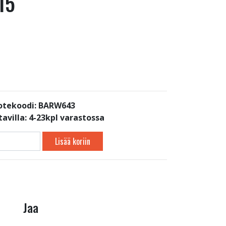
15
otekoodi: BARW643
avilla:
4-23kpl varastossa
Lisää koriin
Jaa