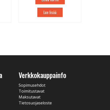
Lue lisää
a
Verkkokauppainfo
Sopimusehdot
Toimitustavat
Maksutavat
Tietosuojaseloste