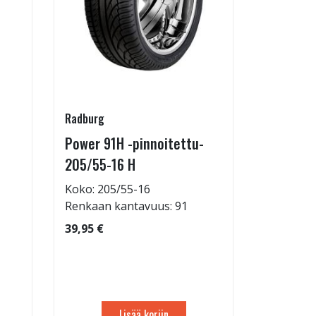
Radburg
Juuson aut
Power 91H -pinnoitettu-
Rengasho
205/55-16 H
allelaitt
Koko: 205/55-16
80,00 €
Renkaan kantavuus: 91
39,95 €
Lisää koriin