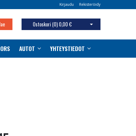
Kirjaudu
Rekisteröidy
Hae
Ostoskori (
0
)
0,00 €
Avaa ostoskori
TORS
AUTOT
YHTEYSTIEDOT