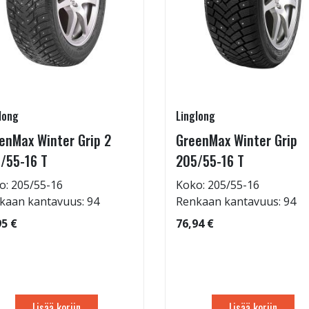
long
Linglong
enMax Winter Grip 2
GreenMax Winter Grip
/55-16 T
205/55-16 T
o: 205/55-16
Koko: 205/55-16
kaan kantavuus: 94
Renkaan kantavuus: 94
95 €
76,94 €
Lisää koriin
Lisää koriin