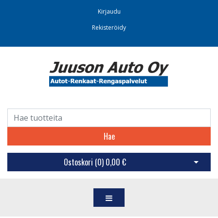
Kirjaudu
Rekisteröidy
Hae
Ostoskori (
0
)
0,00 €
Avaa os