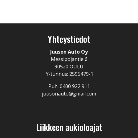
Yhteystiedot
Juuson Auto Oy
Messipojantie 6
90520 OULU
Y-tunnus: 2595479-1
Puh. 0400 922 911
juusonauto@gmail.com
Liikkeen aukioloajat