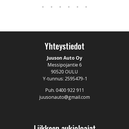
Yhteystiedot
Juuson Auto Oy
Messipojantie 6
90520 OULU
Y-tunnus: 2595479-1
Puh. 0400 922 911
juusonauto@gmail.com
Liikkeen aukioloajat