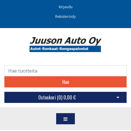
Kirjaudu
Rekisteröidy
Hae
Ostoskori (
0
)
0,00 €
Avaa os