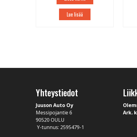
Lue lisää
Yhteystiedot
Liik
Juuson Auto Oy
Olem
Messipojantie 6
Ark. k
90520 OULU
Y-tunnus: 2595479-1