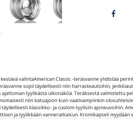
ja kestävä valintaAmerican Classic -teräsvanne yhdistää peri
svanne sopii täydellisesti niin harrasteautoihin, jenkkiaut
a ajattoman tyylikästä ulkonäköä. Teräksestä valmistettu pel
nomaisesti niin katuajoon kuin vaativampiinkin olosuhteisii
täydellisesti klassikko- ja custom-tyylisiin ajoneuvoihin. A
nttisen ja tyylikkään vanneratkaisun. Kromikapseli myydään er