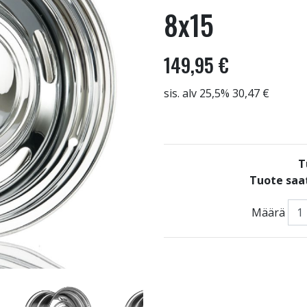
8x15
149,95 €
sis. alv 25,5% 30,47 €
T
Tuote saat
Määrä