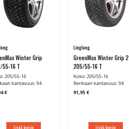
long
Linglong
enMax Winter Grip
GreenMax Winter Grip 2
/55-16 T
205/55-16 T
o: 205/55-16
Koko: 205/55-16
kaan kantavuus: 94
Renkaan kantavuus: 94
94 €
91,95 €
Lisää koriin
Lisää koriin