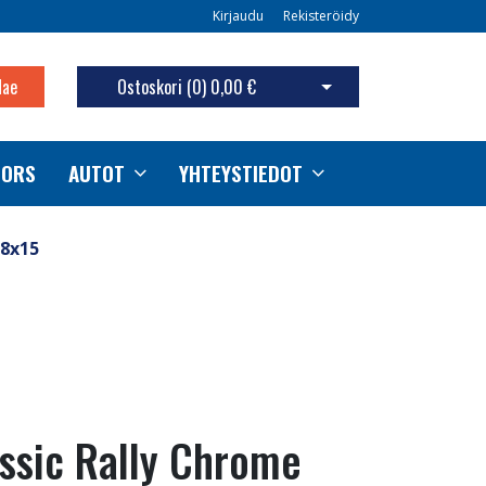
Kirjaudu
Rekisteröidy
Hae
Ostoskori (
0
)
0,00 €
Avaa ostoskori
TORS
AUTOT
YHTEYSTIEDOT
 8x15
ssic Rally Chrome