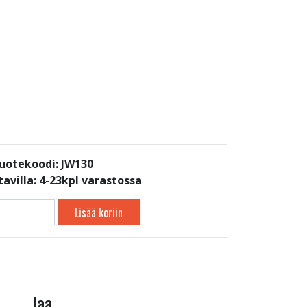
uotekoodi: JW130
avilla:
4-23kpl varastossa
Lisää koriin
Jaa