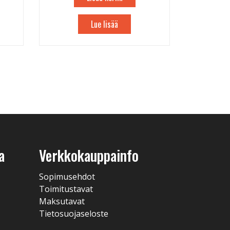
Lue lisää
a
Verkkokauppainfo
Sopimusehdot
Toimitustavat
Maksutavat
Tietosuojaseloste