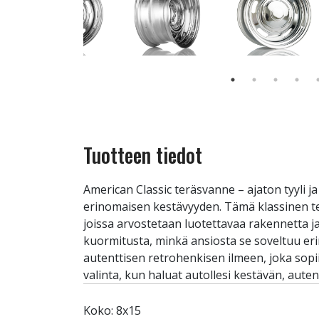
Tuotteen tiedot
American Classic teräsvanne – ajaton tyyli 
erinomaisen kestävyyden. Tämä klassinen terä
joissa arvostetaan luotettavaa rakennetta j
kuormitusta, minkä ansiosta se soveltuu eri
autenttisen retrohenkisen ilmeen, joka sopii 
valinta, kun haluat autollesi kestävän, aute
Koko: 8x15