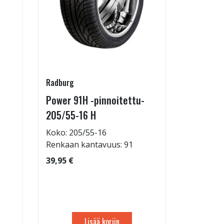
Radburg
Juuson aut
Power 91H -pinnoitettu-
Rengasho
205/55-16 H
allelaitt
Koko: 205/55-16
80,00 €
Renkaan kantavuus: 91
39,95 €
Lisää koriin