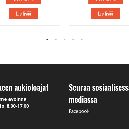
Lue lisää
Lue lisää
keen aukioloajat
Seuraa sosiaalisess
mediassa
me avoinna
lo. 8.00-17.00
Facebook