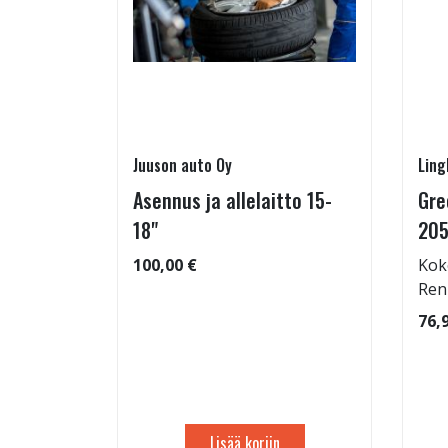
Juuson auto Oy
Ling
Asennus ja allelaitto 15-
Gre
25/55-16
18"
205
100,00 €
Kok
Ren
: 69dB
76,
 99
Lisää koriin