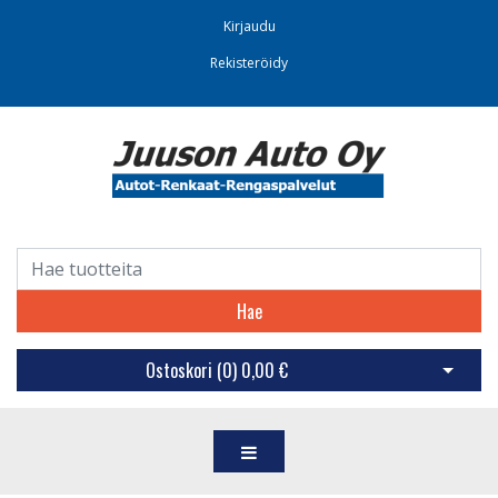
Kirjaudu
Rekisteröidy
Hae
Ostoskori (
0
)
0,00 €
Avaa os