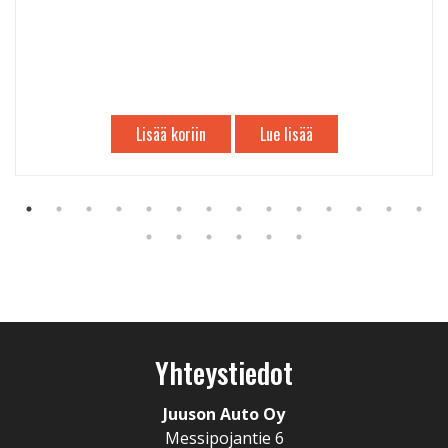
Lisää koriin
Lue lisää
Yhteystiedot
Juuson Auto Oy
Messipojantie 6