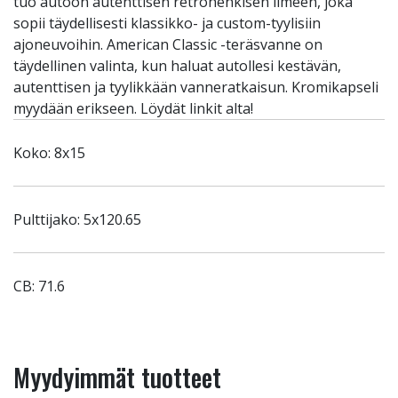
tuo autoon autenttisen retrohenkisen ilmeen, joka
sopii täydellisesti klassikko- ja custom-tyylisiin
ajoneuvoihin. American Classic -teräsvanne on
täydellinen valinta, kun haluat autollesi kestävän,
autenttisen ja tyylikkään vanneratkaisun. Kromikapseli
myydään erikseen. Löydät linkit alta!
Koko: 8x15
Pulttijako: 5x120.65
CB: 71.6
Myydyimmät tuotteet