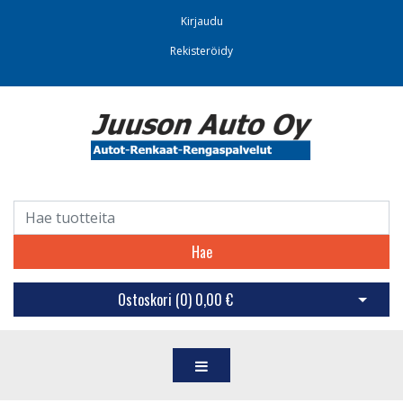
Kirjaudu
Rekisteröidy
Hae
Ostoskori (
0
)
0,00 €
Avaa os