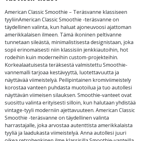
American Classic Smoothie – Teräsvanne klassiseen
tyyliinAmerican Classic Smoothie -teräsvanne on
täydellinen valinta, kun haluat ajoneuvoosi ajattoman
amerikkalaisen ilmeen. Tämä ikoninen peltivanne
tunnetaan sileästä, minimalistisesta designistaan, joka
sopii erinomaisesti niin klassisiin jenkkiautoihin, hot
rodeihin kuin moderneihin custom-projekteihin.
Korkealaatuisesta teräksestä valmistettu Smoothie-
vannemalli tarjoaa kestävyyttä, luotettavuutta ja
näyttävää viimeistelyä. Peilipintainen kromiviimeistely
korostaa vanteen puhdasta muotoilua ja tuo autollesi
näyttävän viimeisen silauksen. Smoothie-vanteet ovat
suosittu valinta erityisesti silloin, kun halutaan yhdistää
vintage-tyyli moderniin ajettavuuteen. American Classic
Smoothie -teräsvanne on täydellinen valinta
harrastajalle, joka arvostaa autenttista amerikkalaista
tyyliä ja laadukasta viimeistelyä. Anna autollesi juuri
oikea retrohenkinen ilme klassisilla Smoothie-vanteilla.