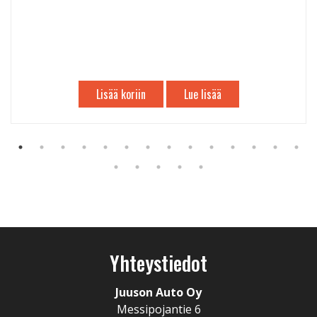
Lisää koriin
Lue lisää
Yhteystiedot
Juuson Auto Oy
Messipojantie 6