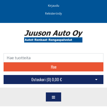
Kirjaudu
Rekisteröidy
Hae
Ostoskori (
0
)
0,00 €
Avaa os