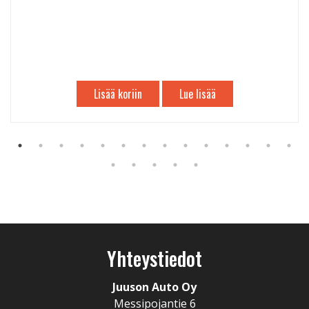
Lisää koriin
Lue lisää
Yhteystiedot
Juuson Auto Oy
Messipojantie 6