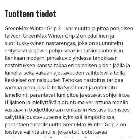
Tuotteen tiedot
GreenMax Winter Grip 2 – varmuutta ja pitoa pohjoisen
talveen GreenMax Winter Grip 2 on edullinen ja
suorituskykyinen nastarengas, joka on suunniteltu
erityisesti vaativiin pohjoismaisiin talviolosuhteisiin.
Renkaan moderni pintakuvio yhdessä tehokkaan
nastoituksen kanssa takaa erinomaisen pidon jäällä ja
lumella, sekä vakaan ajettavuuden vaihtelevilla teillä.
Keskeiset ominaisuudet: Tehokas nastoitus tarjoaa
varmaa pitoa jäisillä teillä Syvät urat ja optimoitu
lamellointi parantavat lumipitoa ja estävät sohjoliirtoa
Hiljainen ja miellyttävä ajotuntuma verrattuna moniin
vastaaviin budjettiluokan renkaisiin Kestävä kumiseos
säilyttää joustavuutensa kylmissä lämpötiloissa,
parantaen turvallisuutta GreenMax Winter Grip 2 on
loistava valinta sinulle, joka etsit luotettavaa