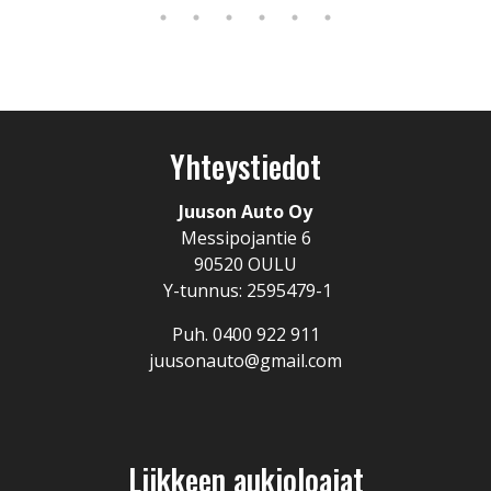
Yhteystiedot
Juuson Auto Oy
Messipojantie 6
90520 OULU
Y-tunnus: 2595479-1
Puh. 0400 922 911
juusonauto@gmail.com
Liikkeen aukioloajat