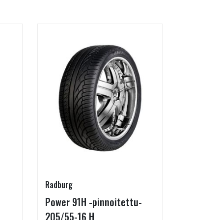
Radburg
SteyrTek
Power 91H -pinnoitettu-
Jaonmuu
205/55-16 H
(levikep