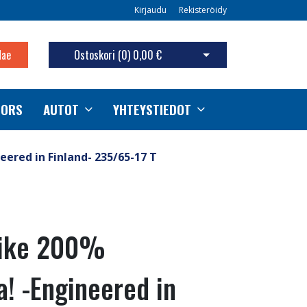
Kirjaudu
Rekisteröidy
Hae
Ostoskori (
0
)
0,00 €
Avaa ostoskori
TORS
AUTOT
YHTEYSTIEDOT
eered in Finland- 235/65-17 T
pike 200%
a! -Engineered in