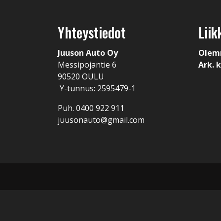
Yhteystiedot
Liik
Juuson Auto Oy
Olem
Messipojantie 6
Ark. k
90520 OULU
Y-tunnus: 2595479-1
Puh. 0400 922 911
juusonauto@gmail.com