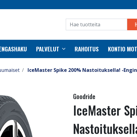
RENGASHAKU
PALVELUT
RAHOITUS
KONTIO MO
uumaiset
IceMaster Spike 200% Nastoituksella! -Engin
Goodride
IceMaster S
Nastoituksell