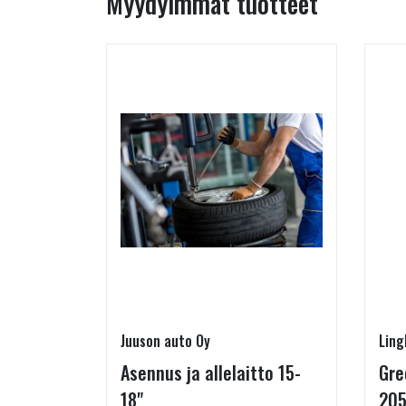
Myydyimmät tuotteet
Juuson auto Oy
Ling
a) 6mm
Asennus ja allelaitto 15-
Gre
.7 mm
18"
205