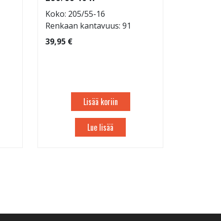
5x130/5
Koko: 205/55-16
Renkaan kantavuus: 91
36,95 €
39,95 €
Lisää koriin
Lue lisää