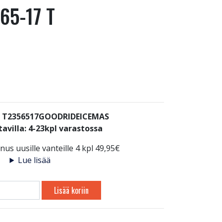
65-17 T
: T2356517GOODRIDEICEMAS
avilla:
4-23kpl varastossa
us uusille vanteille 4 kpl 49,95€
Lue lisää
Lisää koriin