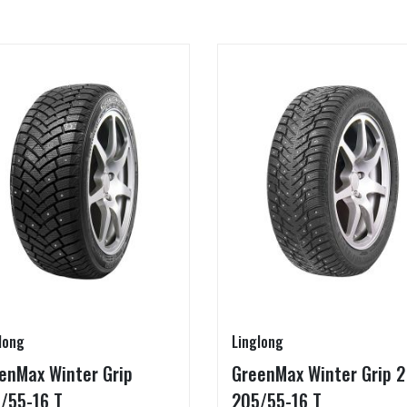
long
Linglong
enMax Winter Grip
GreenMax Winter Grip 2
/55-16 T
205/55-16 T