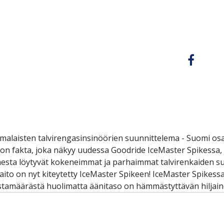
alaisten talvirengasinsinöörien suunnittelema - Suomi osaa
on fakta, joka näkyy uudessa Goodride IceMaster Spikessa
sta löytyvät kokeneimmat ja parhaimmat talvirenkaiden suun
-taito on nyt kiteytetty IceMaster Spikeen! IceMaster Spike
astamäärästä huolimatta äänitaso on hämmästyttävän hiljain