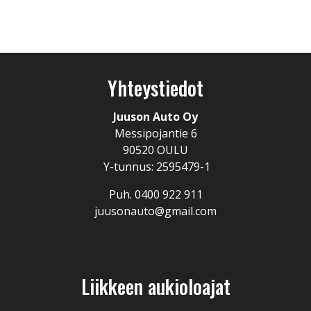
Yhteystiedot
Juuson Auto Oy
Messipojantie 6
90520 OULU
Y-tunnus: 2595479-1
Puh. 0400 922 911
juusonauto@gmail.com
Liikkeen aukioloajat