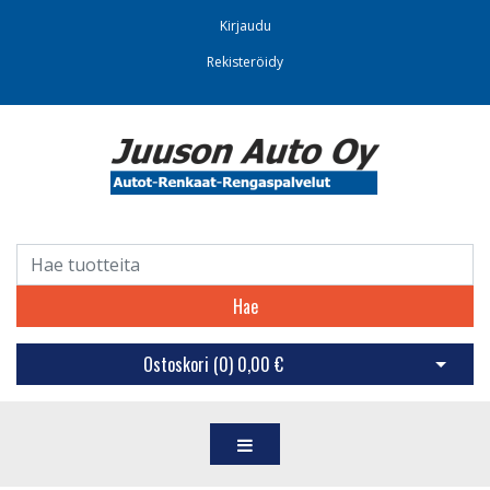
Kirjaudu
Rekisteröidy
Hae
Ostoskori (
0
)
0,00 €
Avaa os