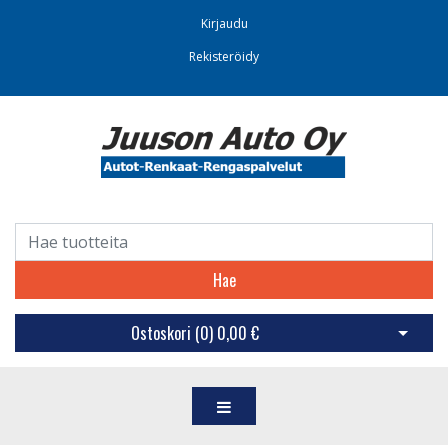
Kirjaudu
Rekisteröidy
Hae
Ostoskori (
0
)
0,00 €
Avaa os