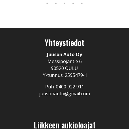
Yhteystiedot
Juuson Auto Oy
Messipojantie 6
90520 OULU
Y-tunnus: 2595479-1
Puh. 0400 922 911
juusonauto@gmail.com
Liikkeen aukioloajat