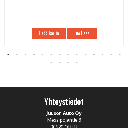
Lisää koriin
Lue lisää
Yhteystiedot
Juuson Auto Oy
Messipojantie 6
90520 OULU