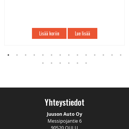
Lisää koriin
Lue lisää
Yhteystiedot
Juuson Auto Oy
Messipojantie 6
90520 OULU