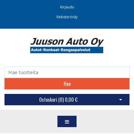
Kirjaudu
Rekisteröidy
Hae
Ostoskori (
0
)
0,00 €
Avaa os