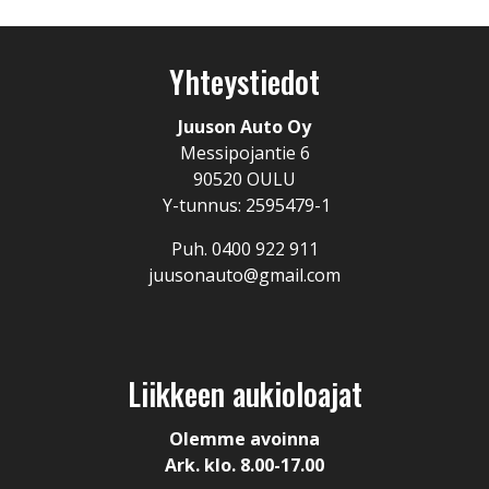
Yhteystiedot
Juuson Auto Oy
Messipojantie 6
90520 OULU
Y-tunnus: 2595479-1
Puh. 0400 922 911
juusonauto@gmail.com
Liikkeen aukioloajat
Olemme avoinna
Ark. klo. 8.00-17.00