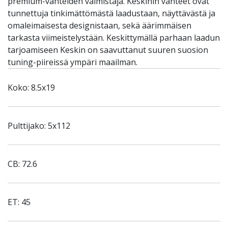
premium-vanteiden valmistaja. Keskinin vanteet ovat
tunnettuja tinkimättömästä laadustaan, näyttävästä ja
omaleimaisesta designistaan, sekä äärimmäisen
tarkasta viimeistelystään. Keskittymällä parhaan laadun
tarjoamiseen Keskin on saavuttanut suuren suosion
tuning-piireissä ympäri maailman.
Koko: 8.5x19
Pulttijako: 5x112
CB: 72.6
ET: 45