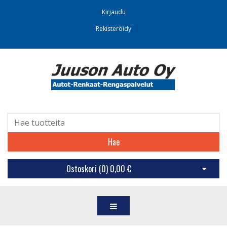
Kirjaudu
Rekisteröidy
Hae
Ostoskori (
0
)
0,00 €
Avaa os