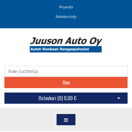
Kirjaudu
Rekisteröidy
Hae
Ostoskori (
0
)
0,00 €
Avaa os