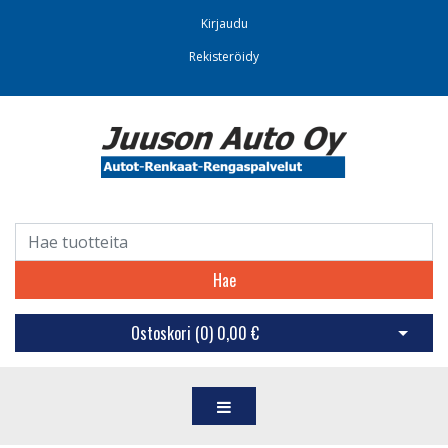
Kirjaudu
Rekisteröidy
Hae
Ostoskori (
0
)
0,00 €
Avaa os