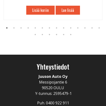
Lisää koriin
Lue lisää
Yhteystiedot
Juuson Auto Oy
Messipojantie 6
90520 OULU
Y-tunnus: 2595479-1
Puh. 0400 922 911