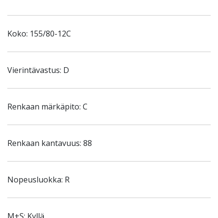
Koko: 155/80-12C
Vierintävastus: D
Renkaan märkäpito: C
Renkaan kantavuus: 88
Nopeusluokka: R
M+S: Kyllä