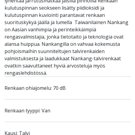
lyhentää jarrutusmatkaa jäisillä pinnoilla Renkaan
kulutuspinnan seokseen lisätty piidioksidi ja
kulutuspinnan kuviointi parantavat renkaan
suorituskykyä jäällä ja lumella Taiwanilainen Nankang
on Aasian vanhimpia ja perinteikkäimpiä
rengasvalmistajia, jonka tietotaito ja teknologia ovat
alansa huippua. Nankangilla on vahvaa kokemusta
pohjoismaihin suunniteltujen talvirenkaiden
valmistuksesta ja laadukkaat Nankang-talvirenkaat
ovatkin saavuttaneet hyviä arvosteluja myös
rengaslehdistössä.
Renkaan ohiajomelu: 70 dB
Renkaan tyyppi: Van
Kausi: Talvi