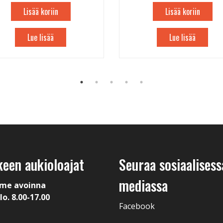
Lisää koriin
Lisää koriin
Lue lisää
Lue lisää
keen aukioloajat
Seuraa sosiaalisess
mediassa
me avoinna
lo. 8.00-17.00
Facebook