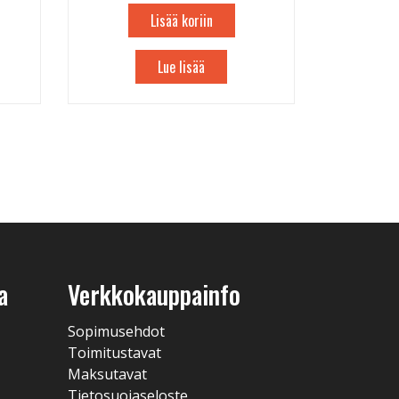
Lisää koriin
Lue lisää
a
Verkkokauppainfo
Sopimusehdot
Toimitustavat
Maksutavat
Tietosuojaseloste