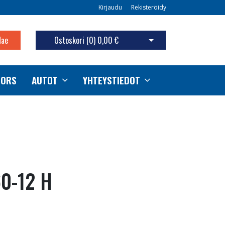
Kirjaudu
Rekisteröidy
Hae
Ostoskori (
0
)
0,00 €
Avaa ostoskori
TORS
AUTOT
YHTEYSTIEDOT
0-12 H