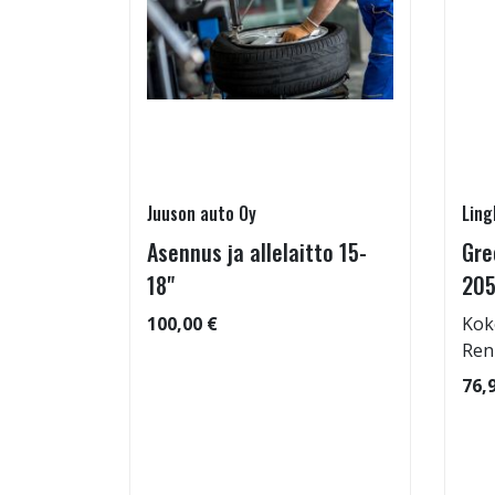
Juuson auto Oy
Ling
Asennus ja allelaitto 15-
Gre
25/55-16
18"
205
100,00 €
Kok
Ren
: 69dB
76,
 99