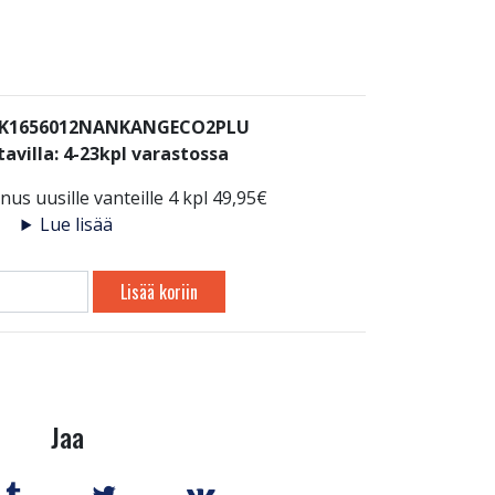
: K1656012NANKANGECO2PLU
avilla:
4-23kpl varastossa
us uusille vanteille 4 kpl 49,95€
Lue lisää
Lisää koriin
Jaa