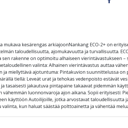
ja mukava kesärengas arkiajoonNankang ECO-2+ on erityise
elmän taloudellisuutta, ajomukavuutta ja turvallisuutta. EC
 sen rakenne on optimoitu alhaiseen vierintävastukseen – s
inetaloudellinen valinta: Alhainen vierintävastus auttaa väh
en ja miellyttävä ajotuntuma: Pintakuvion suunnittelussa 
ällä tiellä: Leveät urat ja tehokas vedenpoisto estävät vesil
 ja tasaisesti jakautuva pintapaine takaavat pidemmän käytt
vähemmän luonnonvaroja ajon aikana. Sopii erityisesti: Pien
n käyttöön Autoilijoille, jotka arvostavat taloudellisuutta j
linta, kun haluat säästää polttoainetta ja vähentää melua