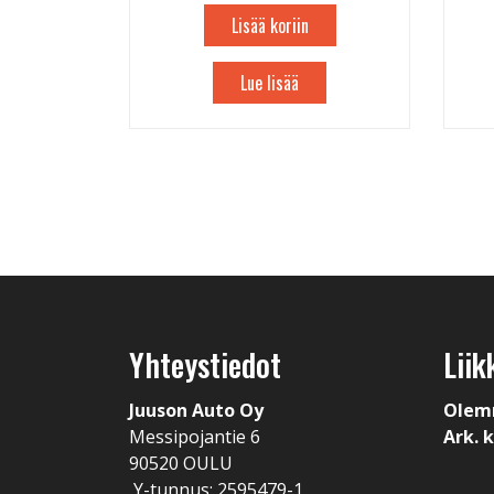
Lisää koriin
Lue lisää
Yhteystiedot
Liik
Juuson Auto Oy
Olem
Messipojantie 6
Ark. k
90520 OULU
Y-tunnus: 2595479-1