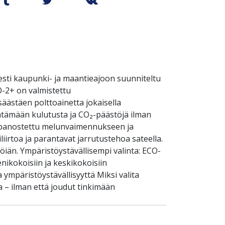
sti kaupunki- ja maantieajoon suunniteltu
O-2+ on valmistettu
äästäen polttoainetta jokaisella
entämään kulutusta ja CO₂-päästöjä ilman
on panostettu melunvaimennukseen ja
iirtoa ja parantavat jarrutustehoa sateella.
öiän. Ympäristöystävällisempi valinta: ECO-
ikokoisiin ja keskikokoisiin
a ympäristöystävällisyyttä Miksi valita
 – ilman että joudut tinkimään