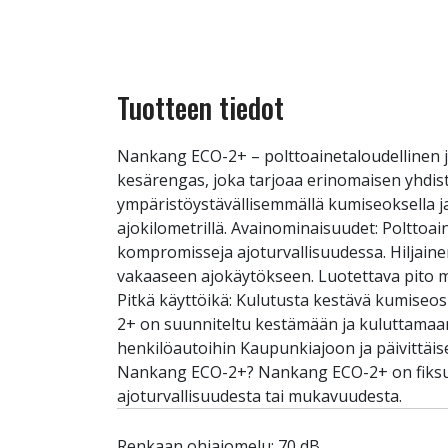
Tuotteen tiedot
Nankang ECO-2+ – polttoainetaloudellinen 
kesärengas, joka tarjoaa erinomaisen yhdist
ympäristöystävällisemmällä kumiseoksella ja
ajokilometrillä. Avainominaisuudet: Polttoa
kompromisseja ajoturvallisuudessa. Hiljain
vakaaseen ajokäytökseen. Luotettava pito mär
Pitkä käyttöikä: Kulutusta kestävä kumiseos
2+ on suunniteltu kestämään ja kuluttamaan 
henkilöautoihin Kaupunkiajoon ja päivittäisee
Nankang ECO-2+? Nankang ECO-2+ on fiksu va
ajoturvallisuudesta tai mukavuudesta.
Renkaan ohiajomelu: 70 dB