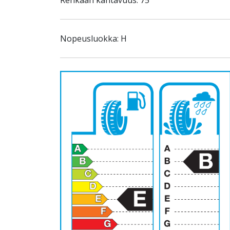
Renkaan kantavuus: 75
Nopeusluokka: H