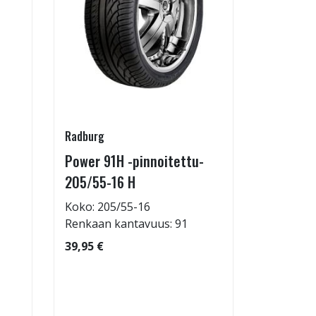
Radburg
Juuson aut
Power 91H -pinnoitettu-
Rengasho
205/55-16 H
allelaitt
Koko: 205/55-16
80,00 €
Renkaan kantavuus: 91
39,95 €