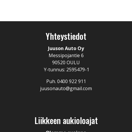
Yhteystiedot
Juuson Auto Oy
Messipojantie 6
90520 OULU
Y-tunnus: 2595479-1
Puh. 0400 922 911
juusonauto@gmail.com
Liikkeen aukioloajat