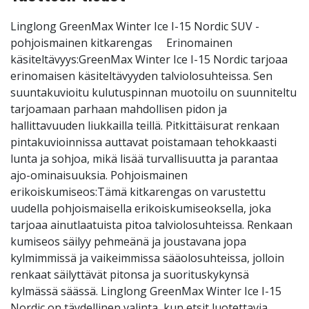
Linglong GreenMax Winter Ice I-15 Nordic SUV -
pohjoismainen kitkarengas Erinomainen
käsiteltävyys:GreenMax Winter Ice I-15 Nordic tarjoaa
erinomaisen käsiteltävyyden talviolosuhteissa. Sen
suuntakuvioitu kulutuspinnan muotoilu on suunniteltu
tarjoamaan parhaan mahdollisen pidon ja
hallittavuuden liukkailla teillä. Pitkittäisurat renkaan
pintakuvioinnissa auttavat poistamaan tehokkaasti
lunta ja sohjoa, mikä lisää turvallisuutta ja parantaa
ajo-ominaisuuksia. Pohjoismainen
erikoiskumiseos:Tämä kitkarengas on varustettu
uudella pohjoismaisella erikoiskumiseoksella, joka
tarjoaa ainutlaatuista pitoa talviolosuhteissa. Renkaan
kumiseos säilyy pehmeänä ja joustavana jopa
kylmimmissä ja vaikeimmissa sääolosuhteissa, jolloin
renkaat säilyttävät pitonsa ja suorituskykynsä
kylmässä säässä. Linglong GreenMax Winter Ice I-15
Nordic on täydellinen valinta, kun etsit luotettavia