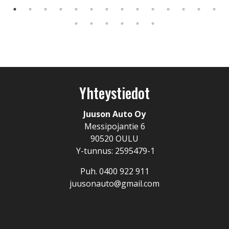
Yhteystiedot
Juuson Auto Oy
Messipojantie 6
90520 OULU
Y-tunnus: 2595479-1
Puh. 0400 922 911
juusonauto@gmail.com