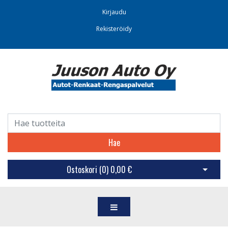
Kirjaudu
Rekisteröidy
Hae
Ostoskori (
0
)
0,00 €
Avaa os