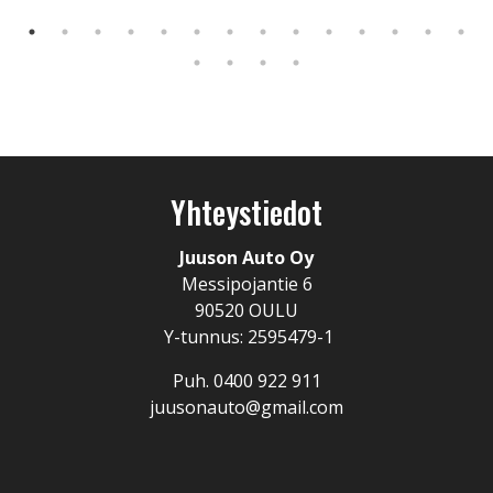
Yhteystiedot
Juuson Auto Oy
Messipojantie 6
90520 OULU
Y-tunnus: 2595479-1
Puh. 0400 922 911
juusonauto@gmail.com