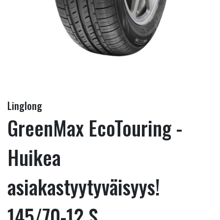
Linglong
GreenMax EcoTouring -
Huikea
asiakastyytyväisyys!
145/70-12 S