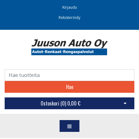
Kirjaudu
Rekisteröidy
Hae
Ostoskori (
0
)
0,00 €
Avaa os