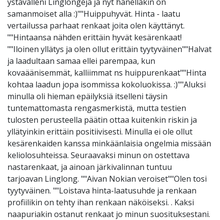
ystävälleni Linglongeja ja nyt hänelläkin on
samanmoiset alla :)""Huippuhyvät. Hinta - laatu
vertailussa parhaat renkaat joita olen käyttänyt.
""Hintaansa nähden erittäin hyvät kesärenkaat!
""Iloinen yllätys ja olen ollut erittäin tyytyväinen""Halvat
ja laadultaan samaa ellei parempaa, kun
kovaäänisemmät, kalliimmat ns huippurenkaat""Hinta
kohtaa laadun jopa isommissa kokoluokissa. :)""Aluksi
minulla oli hieman epäilyksiä itselleni täysin
tuntemattomasta rengasmerkistä, mutta testien
tulosten perusteella päätin ottaa kuitenkin riskin ja
yllätyinkin erittäin positiivisesti. Minulla ei ole ollut
kesärenkaiden kanssa minkäänlaisia ongelmia missään
keliolosuhteissa. Seuraavaksi minun on ostettava
nastarenkaat, ja ainoan järkivalinnan tuntuu
tarjoavan Linglong. ""Aivan Nokian veroiset""Olen tosi
tyytyväinen. ""Loistava hinta-laatusuhde ja renkaan
profiilikin on tehty ihan renkaan näköiseksi. . Kaksi
naapuriakin ostanut renkaat jo minun suosituksestani.