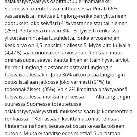
asiakastyytyväisyys osoittautuu erinomaiseksi
Suomessa toteutetussa mittauksessa. Peräti 66%
vastanneista ilmoittaa Linglong-renkaiden ylittäneen
odotukset joko selvästi (41% vastanneista) tai hieman
(25%). Pettyneitä on vain 3%. Erityisesti renkaissa
ylistetään hinta-laatusuhdetta, jonka arvosanojen
keskiarvo on 4,5 maksimin ollessa 5. Myös pito kuivalla
(4,4 / 5) saa erinomaisen arvosanan. Renkaan muut
ominaisuudet saavat kautta linjan erittäin hyvät arviot.
Kerran Linglongin ostaneet ostavat Linglongin
tulevaisuudessakin. Jopa 86% aikoo pitää Linglongin
ostoslistallaan jatkossa joko varmasti (51%) tai
todennäköisesti (35%). Vain 2% ilmoittaa pitäytyvänsä
tulevaisuudessa muissa merkeissä. Alla Linglongin
suuressa Suomessa toteutetussa
asiakastyytyväisyystutkimuksessa saatuja kommentteja
renkaasta: "Kerrassaan käsittämättömät renkaat
hintaansa nähden, seuraavat ostan keväällä toiseen
autoon. Muita ei tarvitse edes miettiä""Suorastaan