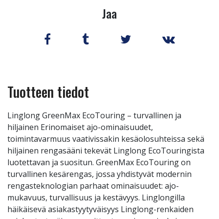
Jaa
Tuotteen tiedot
Linglong GreenMax EcoTouring – turvallinen ja
hiljainen Erinomaiset ajo-ominaisuudet,
toimintavarmuus vaativissakin kesäolosuhteissa sekä
hiljainen rengasääni tekevät Linglong EcoTouringista
luotettavan ja suositun. GreenMax EcoTouring on
turvallinen kesärengas, jossa yhdistyvät modernin
rengasteknologian parhaat ominaisuudet: ajo-
mukavuus, turvallisuus ja kestävyys. Linglongilla
häikäisevä asiakastyytyväisyys Linglong-renkaiden