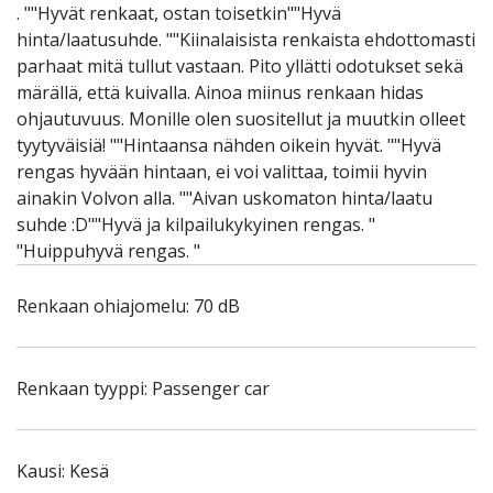
. ""Hyvät renkaat, ostan toisetkin""Hyvä
hinta/laatusuhde. ""Kiinalaisista renkaista ehdottomasti
parhaat mitä tullut vastaan. Pito yllätti odotukset sekä
märällä, että kuivalla. Ainoa miinus renkaan hidas
ohjautuvuus. Monille olen suositellut ja muutkin olleet
tyytyväisiä! ""Hintaansa nähden oikein hyvät. ""Hyvä
rengas hyvään hintaan, ei voi valittaa, toimii hyvin
ainakin Volvon alla. ""Aivan uskomaton hinta/laatu
suhde :D""Hyvä ja kilpailukykyinen rengas. "
"Huippuhyvä rengas. "
Renkaan ohiajomelu: 70 dB
Renkaan tyyppi: Passenger car
Kausi: Kesä