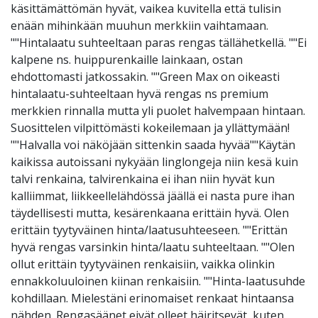
käsittämättömän hyvät, vaikea kuvitella että tulisin
enään mihinkään muuhun merkkiin vaihtamaan.
""Hintalaatu suhteeltaan paras rengas tällähetkellä. ""Ei
kalpene ns. huippurenkaille lainkaan, ostan
ehdottomasti jatkossakin. ""Green Max on oikeasti
hintalaatu-suhteeltaan hyvä rengas ns premium
merkkien rinnalla mutta yli puolet halvempaan hintaan.
Suosittelen vilpittömästi kokeilemaan ja yllättymään!
""Halvalla voi näköjään sittenkin saada hyvää""Käytän
kaikissa autoissani nykyään linglongeja niin kesä kuin
talvi renkaina, talvirenkaina ei ihan niin hyvät kun
kalliimmat, liikkeellelähdössä jäällä ei nasta pure ihan
täydellisesti mutta, kesärenkaana erittäin hyvä. Olen
erittäin tyytyväinen hinta/laatusuhteeseen. ""Erittän
hyvä rengas varsinkin hinta/laatu suhteeltaan. ""Olen
ollut erittäin tyytyväinen renkaisiin, vaikka olinkin
ennakkoluuloinen kiinan renkaisiin. ""Hinta-laatusuhde
kohdillaan. Mielestäni erinomaiset renkaat hintaansa
nähden. Rengasäänet eivät olleet häiritsevät, kuten