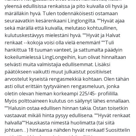
yleensä edullisissa renkaissa ja pito kuivalla oli hyvä ja
märälläkin hyvä. Tulen todennäköisesti ostamaan
seuraavatkin kesärenkaani Linglongilta. ""Hyvät ajaa
sekä märällä että kuivalla, melutaso kohtuullinen,
kulutuskestävyys mielestäni hyvä. ""Hyvät ja Halvat
renkaat --kokoja voisi olla vielä enemmän! ""Tuli
hankittua 18 tuuman vanteet, ja sattumalta päädyin
kokeilumielessä LingLongeihin, kun olivat hinnaltaan
selvästi muita valmistajia edullisemmat. Lisäksi
päätökseen vaikutti muut julkaistut positiiviset
arvostelut kyseistä rengasmekkiä kohtaan. Olen tähän
asti ollut erittäin tyytyväinen rengasmeluun, jonka
oletin olevan hieman korkeampi 225/45- profiililla.
Myös polttoaineen kulutus on säilynyt lähes ennallaan.
""Halusin ostaa edullisen hinnan takia. Ostan toisetkin
vastaavat mikäli hinta pysyy edullisena. ""Hyvät renkaat
halvalla""Hauskasta nimestä huolimatta (tai siitä
johtuen. . ) hintaansa nähden hyvät renkaat! Suosittelin