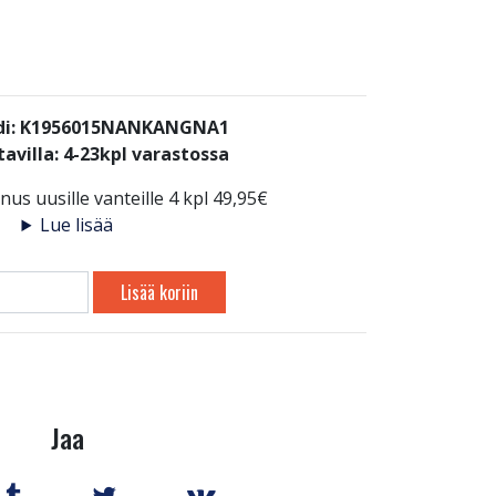
di: K1956015NANKANGNA1
avilla:
4-23kpl varastossa
us uusille vanteille 4 kpl 49,95€
Lue lisää
Lisää koriin
Jaa