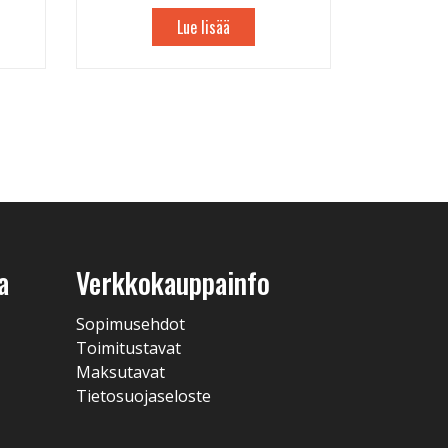
Lue lisää
a
Verkkokauppainfo
Sopimusehdot
Toimitustavat
Maksutavat
Tietosuojaseloste