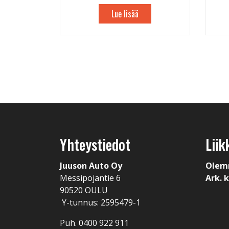
Lue lisää
Yhteystiedot
Liik
Juuson Auto Oy
Olem
Messipojantie 6
Ark. k
90520 OULU
Y-tunnus: 2595479-1
Puh. 0400 922 911