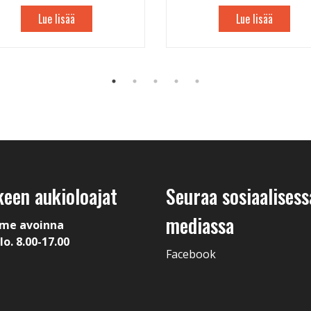
Lue lisää
Lue lisää
keen aukioloajat
Seuraa sosiaalisess
mediassa
me avoinna
lo. 8.00-17.00
Facebook