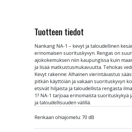
Tuotteen tiedot
Nankang NA-1 – kevyt ja taloudellinen kes
erinomaisen suorituskyvyn. Rengas on suunnit
ajokokemuksen niin kaupungissa kuin maanti
ja lisää matkustusmukavuutta. Tehokas vedenp
Kevyt rakenne: Alhainen vierintävastus sää
pitkän käyttöiän ja vakaan suorituskyvyn koko 
etsivät hiljaista ja taloudellista rengasta i
1? NA-1 tarjoaa erinomaista suorituskykyä j
ja taloudellisuuden välillä.
Renkaan ohiajomelu: 70 dB