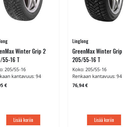
long
Linglong
enMax Winter Grip 2
GreenMax Winter Grip
/55-16 T
205/55-16 T
o: 205/55-16
Koko: 205/55-16
kaan kantavuus: 94
Renkaan kantavuus: 94
95 €
76,94 €
Lisää koriin
Lisää koriin