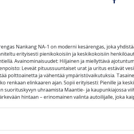
ärengas Nankang NA-1 on moderni kesärengas, joka yhdistä
eltu erityisesti pienikokoisiin ja keskikokoisiin henkilöauto
ellä. Avainominaisuudet: Hiljainen ja miellyttävä ajotuntu
oisto: Leveät pituussuuntaiset urat ja uritus estävät vesilii
stää polttoainetta ja vähentää ympäristövaikutuksia. Tasain
renkaan elinkaaren ajan. Sopii erityisesti: Pienille ja keskiko
lman suorituskyvyn uhraamista Maantie- ja kaupunkiajossa viih
ärkevään hintaan – erinomainen valinta autoilijalle, joka 