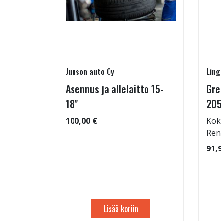
Juuson auto Oy
Ling
Asennus ja allelaitto 15-
Gre
05/55-16
18"
205
100,00 €
Kok
Ren
: 68dB
91,
 91
Lisää koriin