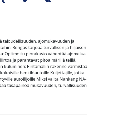
ä taloudellisuuden, ajomukavuuden ja
ihin. Rengas tarjoaa turvallisen ja hiljaisen
ma: Optimoitu pintakuvio vähentää ajomelua
rtoa ja parantavat pitoa märillä teillä.
en kuluminen: Pintamallin rakenne varmistaa
koisille henkilöautoille Kuljettajille, jotka
tyville autoilijoille Miksi valita Nankang NA-
kaipaa tasapainoa mukavuuden, turvallisuuden