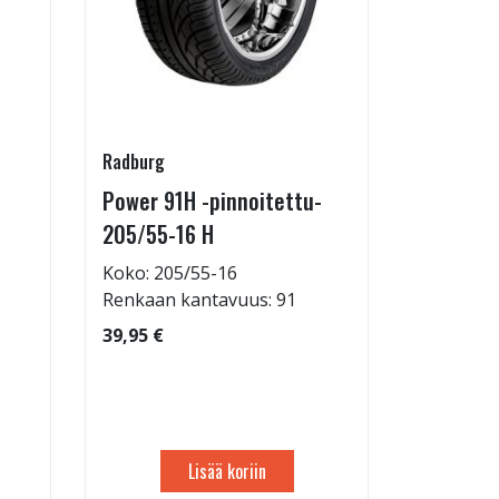
Radburg
Juuson aut
Power 91H -pinnoitettu-
Rengasho
205/55-16 H
allelaitt
Koko: 205/55-16
80,00 €
Renkaan kantavuus: 91
39,95 €
Lisää koriin