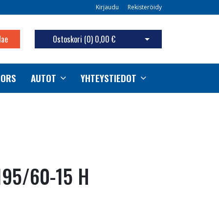
Kirjaudu
Rekisteröidy
Hae
Ostoskori (
0
)
0,00 €
Avaa ostoskori
TORS
AUTOT
YHTEYSTIEDOT
195/60-15 H