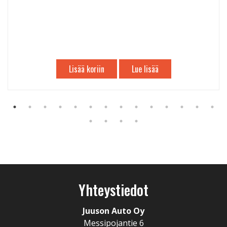
Lisää koriin
Lue lisää
Yhteystiedot
Juuson Auto Oy
Messipojantie 6