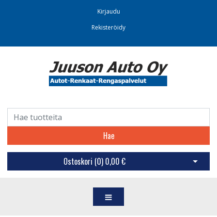
Kirjaudu
Rekisteröidy
Hae
Ostoskori (
0
)
0,00 €
Avaa os