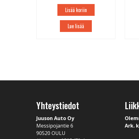
Lisää koriin
Lue lisää
Yhteystiedot
Liik
Juuson Auto Oy
Olem
Messipojantie 6
Ark. k
90520 OULU