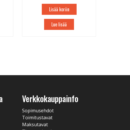
Lisää koriin
Lue lisää
a
Verkkokauppainfo
Sopimusehdot
Toimitustavat
Maksutavat