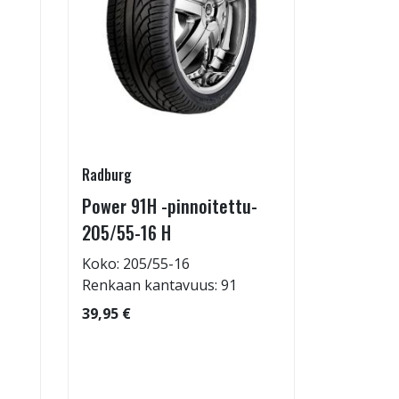
Radburg
Kontio Mo
Power 91H -pinnoitettu-
Kruiser:
205/55-16 H
26,94 €
Koko: 205/55-16
Renkaan kantavuus: 91
39,95 €