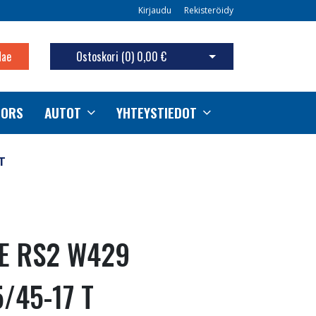
Kirjaudu
Rekisteröidy
Hae
Ostoskori (
0
)
0,00 €
Avaa ostoskori
TORS
AUTOT
YHTEYSTIEDOT
T
KE RS2 W429
/45-17 T