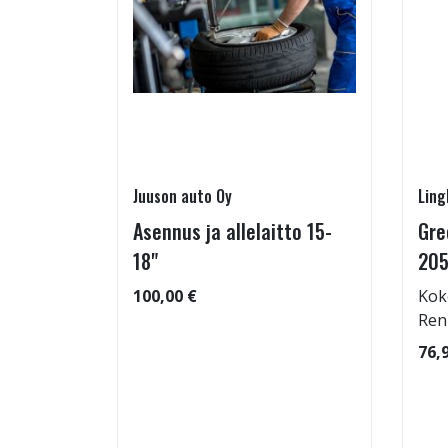
Juuson auto Oy
Ling
05/55-
Asennus ja allelaitto 15-
Gre
18"
205
100,00 €
Kok
 91
Ren
76,