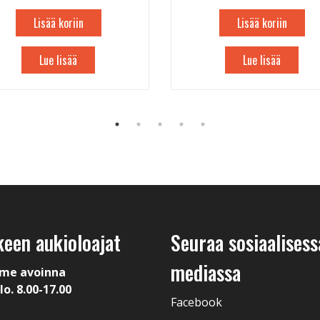
Lisää koriin
Lisää koriin
Lue lisää
Lue lisää
keen aukioloajat
Seuraa sosiaalisess
mediassa
me avoinna
lo. 8.00-17.00
Facebook