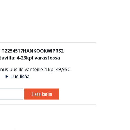
: T2254517HANKOOKWIPRS2
avilla:
4-23kpl varastossa
us uusille vanteille 4 kpl 49,95€
Lue lisää
Lisää koriin